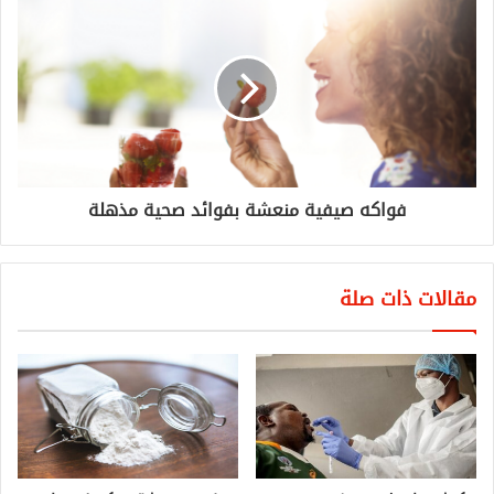
فواكه صيفية منعشة بفوائد صحية مذهلة
مقالات ذات صلة