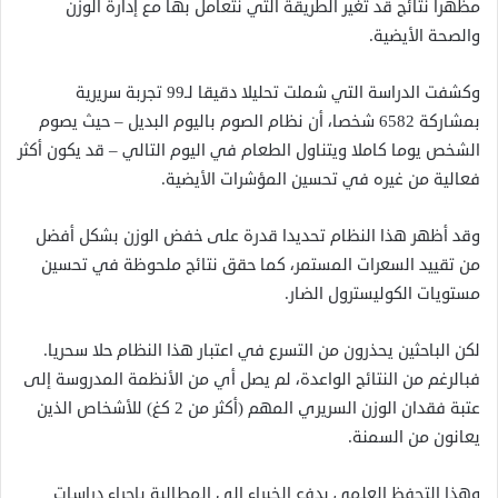
مظهرا نتائج قد تغير الطريقة التي نتعامل بها مع إدارة الوزن
والصحة الأيضية.
وكشفت الدراسة التي شملت تحليلا دقيقا لـ99 تجربة سريرية
بمشاركة 6582 شخصا، أن نظام الصوم باليوم البديل – حيث يصوم
الشخص يوما كاملا ويتناول الطعام في اليوم التالي – قد يكون أكثر
فعالية من غيره في تحسين المؤشرات الأيضية.
وقد أظهر هذا النظام تحديدا قدرة على خفض الوزن بشكل أفضل
من تقييد السعرات المستمر، كما حقق نتائج ملحوظة في تحسين
مستويات الكوليسترول الضار.
لكن الباحثين يحذرون من التسرع في اعتبار هذا النظام حلا سحريا.
فبالرغم من النتائج الواعدة، لم يصل أي من الأنظمة المدروسة إلى
عتبة فقدان الوزن السريري المهم (أكثر من 2 كغ) للأشخاص الذين
يعانون من السمنة.
وهذا التحفظ العلمي يدفع الخبراء إلى المطالبة بإجراء دراسات