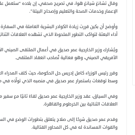
وقال تشانغ شيانغ هوا، في تصريح صحفي، إن بلاده “ستعمل على 
الإعمار وخدمات الصحة والتعليم وإصحاح البيئة”.
وأوضح أن بكين قررت زيادة الكوادر البشرية العاملة في السفارة 
أداء البعثة لتواكب التطور الملحوظ الذي تشهده العلاقات الثنائية
ويُشارك وزير الخارجية عمر صديق في أعمال الملتقى الصيني الأ
الأفريقي الصيني، وهو فعالية تُصاحب انعقاد الملتقى.
وقرر رئيس الوزراء كامل إدريس حل الحكومة، حيث كلف المدراء العا
وسط توقعات باستمرار عمر صديق في منصبه الذي تولّاه في ما
وفي السياق، عقد وزير الخارجية عمر صديق لقاءً ثانيًا مع سفي
العلاقات الثنائية بين الخرطوم والقاهرة.
وقدم عمر صديق شرحًا إلى صلاح يتعلق بتطورات الوضع في السو
والقوات المساندة له في كل المحاور القتالية.