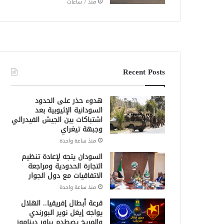
منذ 7 ساعات
Recent Posts
هدوء حذر على الحدود
السودانية الإثيوبية بعد
اشتباكات بين الجيش الفيدرالي
وجبهة تيغراي
منذ ساعة واحدة
السودان يتجه لإعادة تنظيم
التجارة الحدودية ومراجعة
الاتفاقيات مع دول الجوار
منذ ساعة واحدة
قرعة أبطال إفريقيا.. الهلال
يواجه إيغل نوير البورندي
والمريخ يصطدم بباور ديناموز