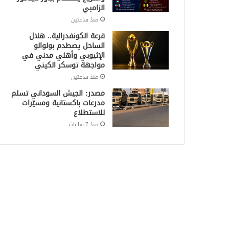
الزامبي
منذ ساعتين
قرعة الكونفدرالية.. هلال
الساحل يصطدم بولوالو
الإثيوبي وأهلي مدني في
مواجهة توسكر الكيني
منذ ساعتين
مصدر: الجيش السوداني تسلم
مدرعات باكستانية ومسيّرات
للاستطلاع
منذ 7 ساعات