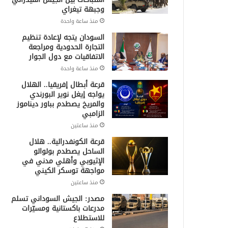
وجبهة تيغراي
منذ ساعة واحدة
السودان يتجه لإعادة تنظيم
التجارة الحدودية ومراجعة
الاتفاقيات مع دول الجوار
منذ ساعة واحدة
قرعة أبطال إفريقيا.. الهلال
يواجه إيغل نوير البورندي
والمريخ يصطدم بباور ديناموز
الزامبي
منذ ساعتين
قرعة الكونفدرالية.. هلال
الساحل يصطدم بولوالو
الإثيوبي وأهلي مدني في
مواجهة توسكر الكيني
منذ ساعتين
مصدر: الجيش السوداني تسلم
مدرعات باكستانية ومسيّرات
للاستطلاع