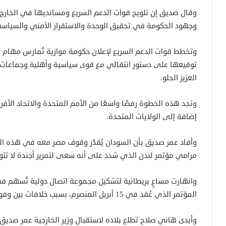
وقال صديق إن تلويح قوات الدعم السريع ومسانديها في الخارج بإ
وجهود الحكومة في تحقيق الوحدة والاستقرار الأمني والسياسي
وتخطط قوات الدعم السريع لإعلان حكومة موازية تُمارس مهام س
توقيعها على دستور انتقالي مع قوى سياسية وأهلية وجماعات م
العزيز الحلو.
وتجد هذه الخطوة رفضًا واسعًا من الأمم المتحدة والاتحاد ال
إضافة إلى الولايات المتحدة.
وأفاد عمر صديق بأن السودان يُقدّر وقوف مصر معه في هذه ال
مرامي مؤتمر لندن الذي شدد على أنه سعى لتمرير أجندة لا تتو
وانهارت مساعٍ بريطانية لتشكيل مجموعة اتصال دولية تُسهم ف
المؤتمر الذي عُقد في 15 أبريل المنصرم، بسبب خلافات بين وفود عربية.
وأبدى هاني صلاح تطلع بلاده لاستقبال وزير الخارجية عمر صديق ف