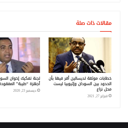
مقالات ذات صلة
خطابات موثقة لديسالين أقر فيها بأن
لجنة تفكيك إخوان السود
الحدود بين السودان وإثيوبيا ليست
أجهزة “طيبة” المفقودة
محل نزاع
ديسمبر 23, 2020
فبراير 27, 2021