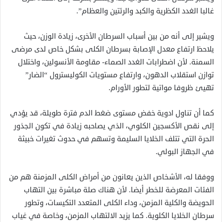
غالبا الغدد الكظرية والكبد والرئتين والعظام”.
ويشير إلى أنه من بين أسباب السرطان الأخرى، زيادة الوزن، حيث
يلاحظ ارتفاع معدل الإصابة بسرطان الكلى بشكل خاص لدى مرضى
السمنة. لأن اضطرابات الغدد الصماء- مقاومة الأنسولين، واختلال
توازن استقلاب الدهون، وارتفاع مستويات الكوليسترول “الضار”
تهيئ ظروفا مواتية لتطور الأورام.
كما أن تناول ادوية خفض مستوى ضغط الدم فترة طويلة، قد يؤدي
إلى نقص الأكسجين الكلوي، الذي يصاحبه زيادة في تكون الجذور
الحرة التي تتلف الخلايا السليمة وتسهم في حدوث تغيرات خبيثة
في الجهاز البولي.
ووفقا له، الأشخاص الذين يعانون من أمراض الكلى المزمنة هم من
الفئات المعرضة للخطر أيضا. لأن هناك صلة مباشرة بين التهاب
الحويضة والكلية المزمن، وداء الكلى المتعدد التكيسات، وتطور
سرطان الخلايا الكلوية. كما يزيد الالتهاب المزمن، وخاصة في غياب