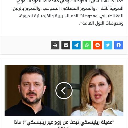
كما يجب ألا ننسى الفحوصات، وفي مقدمتها الموجات فوق
الصوتية للكلى، والتصوير المقطعي المحوسب، والتصوير بالرنين
المغناطيسي، وفحوصات الدم السريرية والكيميائية الحيوية،
وفحوصات البول العامة”.
"عقيلة زيلينسكي تبحث عن زوج غير زيلينسكي"! ماذا