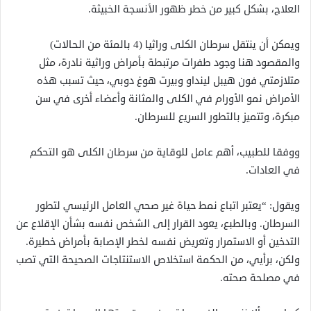
العلاج، بشكل كبير من خطر ظهور الأنسجة الخبيثة.
ويمكن أن ينتقل سرطان الكلى وراثيا (4 بالمئة من الحالات)
والمقصود هنا وجود طفرات مرتبطة بأمراض وراثية نادرة، مثل
متلازمتي فون هيبل لينداو وبيرت هوغ دوبي، حيث تسبب هذه
الأمراض نمو الأورام في الكلى والمثانة وأعضاء أخرى في سن
مبكرة، وتتميز بالتطور السريع للسرطان.
ووفقا للطبيب، أهم عامل للوقاية من سرطان الكلى هو التحكم
في العادات.
ويقول: “يعتبر اتباع نمط حياة غير صحي العامل الرئيسي لتطور
السرطان. وبالطبع، يعود القرار إلى الشخص نفسه بشأن الإقلاع عن
التدخين أو الاستمرار وتعريض نفسه لخطر الإصابة بأمراض خطيرة.
ولكن، برأيي، من الحكمة استخلاص الاستنتاجات الصحيحة التي تصب
في مصلحة صحته.