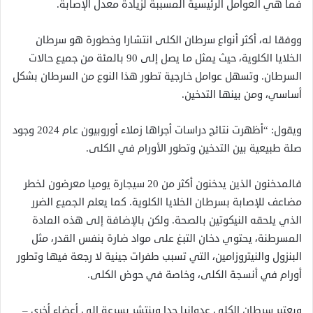
فما هي العوامل الرئيسية المسببة لزيادة معدل الإصابة.
ووفقا له، أكثر أنواع سرطان الكلى انتشارا وخطورة هو سرطان
الخلايا الكلوية، حيث يمثل ما يصل إلى 90 بالمئة من جميع حالات
السرطان. وتسهل عوامل خارجية تطور هذا النوع من السرطان بشكل
أساسي، ومن بينها التدخين.
ويقول: “أظهرت نتائج دراسات أجراها زملاء أوروبيون عام 2024 وجود
صلة طبيعية بين التدخين وتطور الأورام في الكلى.
فالمدخنون الذين يدخنون أكثر من 20 سيجارة يوميا معرضون لخطر
مضاعف للإصابة بسرطان الخلايا الكلوية. كما يعلم الجميع الضرر
الذي يلحقه النيكوتين بالصحة. ولكن بالإضافة إلى هذه المادة
المسرطنة، يحتوي دخان التبغ على مواد ضارة بنفس القدر، مثل
البنزول والنيتروزامين، التي تسبب طفرات جينية لا رجعة فيها وتطور
أورام في أنسجة الكلى، وخاصة في حوض الكلى.
ويعتبر سرطان الكلى عدوانيا جدا وينتشر بسرعة إلى أعضاء أخرى –