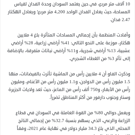
10 آلاف متر مربع، في حين يعتمد السودان وحدة الفدان لقياس
المساحة، حيث يعادل الفدان الواحد 4,200 متر مربع؛ ويعادل الهكتار
2.47 فدان.
وأفادت المنظمة بأن إجمالي المساحات المتأثرة بلغ 4 ملايين
هكتار، موزعة على النحو التالي: 41% أراضي زراعية، 28% أراضي
عشبية، 13% أراضي شجرية، و11% أراضي نباتات متفرقة، بالإضافة
إلى تأثر 3% من الغطاء الشجري.
وذكرت الفاو أن 4 ملايين رأس من الماشية تأثرت بالفيضانات، منها
1.5 مليون رأس من الدواجن، و1.1 مليون رأس من الأغنام، ومليون
رأس من الأبقار، و750 ألف رأس من الماعز، حيث تعد ولايات الجزيرة
وسنار وجنوب دارفور من أكثر المناطق تضرراً.
ويعمل حوالي 80% من القوة العاملة في السودان في قطاع
الزراعة والرعي، الذي يسهم بنسبة 32.7% من إجمالي الناتج
المحلي الذي بلغ 34.3 مليار دولار في نهاية عام 2021، وفقاً