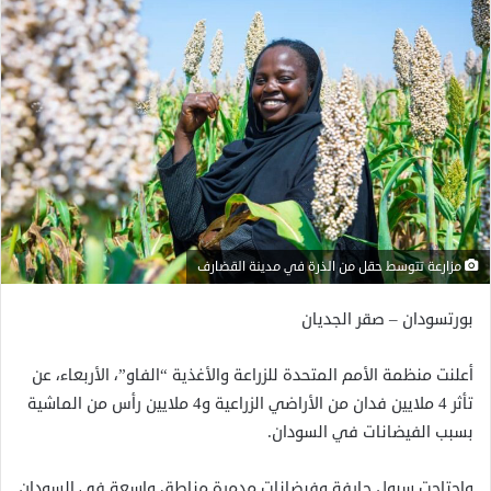
مزارعة تتوسط حقل من الذرة في مدينة القضارف
بورتسودان – صقر الجديان
أعلنت منظمة الأمم المتحدة للزراعة والأغذية “الفاو”، الأربعاء، عن
تأثر 4 ملايين فدان من الأراضي الزراعية و4 ملايين رأس من الماشية
بسبب الفيضانات في السودان.
واجتاحت سيول جارفة وفيضانات مدمرة مناطق واسعة في السودان