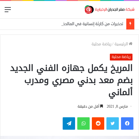
الق
تحذيرات من كارثة إنسانية في المالحة بشمال دارفور تهدد أكثر من 270 ألف شخص
الرئيسية
/
رياضة محلية
رياضة محلية
المريخ يكمل جهازه الفني الجديد
بضم معد بدني مصري ومدرب
ألماني
مارس 8, 2021
أقل من دقيقة
فيسبوك
تويتر
واتساب
تيلقرام