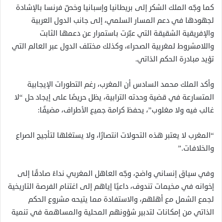
كما وجّه الملك الشكر إلى بريطانيا وإسبانيا وخصّ فرنسا بالإشادة
لجهودها في دعم المسار السلمي، إلى جانب الدول العربية
والإفريقية الشقيقة التي عبّرت باستمرار عن دعمها الثابت
واللامشروط لمغربية الصحراء، وكذلك مختلف الدول عبر العالم التي
تؤيد مبادرة الحكم الذاتي.
وأكد الملك محمد السادس أن المغرب، رغم التطورات الإيجابية
المتسارعة في قضية وحدته الترابية، يظل حريصًا على إيجاد حل “لا
غالب فيه ولا مغلوب”، يحفظ كرامة جميع الأطراف، مضيفًا:
“المغرب لا يعتبر هذه التحولات انتصارًا، ولا يستغلها لتأجيج الصراع
والخلافات.”
وفي سياق إنساني واضح، وجّه العاهل المغربي نداءً صادقًا إلى
إخوانه في مخيمات تندوف، داعيًا إياهم إلى اغتنام الفرصة التاريخية
لجمع الشمل مع أهلهم، والاستفادة مما يتيحه مشروع الحكم
الذاتي من إمكانات لتدبير شؤونهم المحلية والمساهمة في تنمية