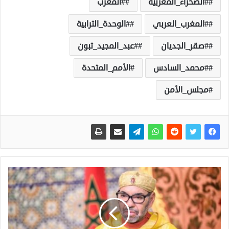
#الصحراء_المغربية
#المغرب
#المغرب_العربي
#الوحدة_الترابية
#صقر_الجديان
#عبد_المجيد_تبون
#محمد_السادس
الأمم_المتحدة
مجلس_الأمن