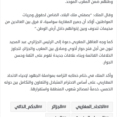
وطنهم ضمن المغرب الموحد.
وقال الملك: “بصفتي ملك البلاد، الضامن لحقوق وحريات
المواطنين، أؤكد أن جميع المغاربة سواسية، لا فرق بين العائدين من
مخيمات تندوف وبين إخوانهم داخل أرض الوطن.”
كما وجه العاهل المغربي دعوة إلى الرئيس الجزائري عبد المجيد
تبون من أجل فتح حوار أخوي وصادق بين المغرب والجزائر، لتجاوز
الخلافات القائمة وبناء علاقات جديدة تقوم على الثقة وحسن
الجوار.
وأكد الملك في ختام خطابه التزامه بمواصلة الجهود لإحياء الاتحاد
المغاربي، على أساس الاحترام المتبادل والتعاون والتكامل بين دوله
الخمس، خدمةً لمصالح شعوب المنطقة واستقرارها.
#الاتحاد_المغاربي
#الجزائر
#الحكم_الذاتي