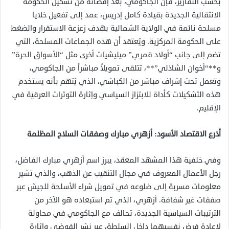
بحسب التقارير، فإن الجاكومي، بعد إقصائه من تشكيل الحكومة
الانتقالية الجديدة بقيادة كامل إدريس، عمد إلى تفعيل خلايا
مسلحة نائمة في الولاية الشمالية بهدف زعزعة الاستقرار والضغط
على الحكومة المركزية. ويُعتقد أن هذه الجماعات المسلحة، التي
تضم إلى جانب “أولاد قمري” ميليشيات أخرى مثل “الأسواق الحرة”
و**“أخوان الشاذلي”**، تتلقى تمويلاً مباشراً من الجاكومي،
وتعمل تحت إشراف مباشر من الكباشي، الذي يُتهم بأنه يستخدم
هذه التشكيلات كأداة للابتزاز السياسي وإثارة التوترات العرقية في
الإقليم.
أذرع الاقتصاد الأسود: أزهري مبارك وصفقات السلاح المظلمة
وفي خلفية هذا المشهد المعقد، يبرز اسم أزهري مبارك الفاضل،
رجل الأعمال المعروف في مجال التنقيب عن الذهب، والذي تشير
معلومات مسربة إلى ضلوعه في تمويل شراء الأسلحة للجيش عبر
صفقات غير شفافة. أزهري، الذي تم استبعاده هو الآخر من
الترتيبات السياسية الجديدة، تحالف مع الجاكومي في محاولة
لإعادة فرض نفسيهما داخل السلطة، عبر نشر الفوضى وإثارة