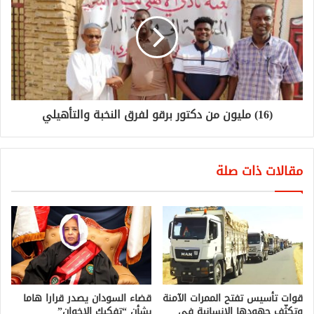
(16) مليون من دكتور برقو لفرق النخبة والتأهيلي
مقالات ذات صلة
قوات تأسيس تفتح الممرات الآمنة
قضاء السودان يصدر قرارا هاما
وتكثّف جهودها الإنسانية في
بشأن “تفكيك الإخوان”