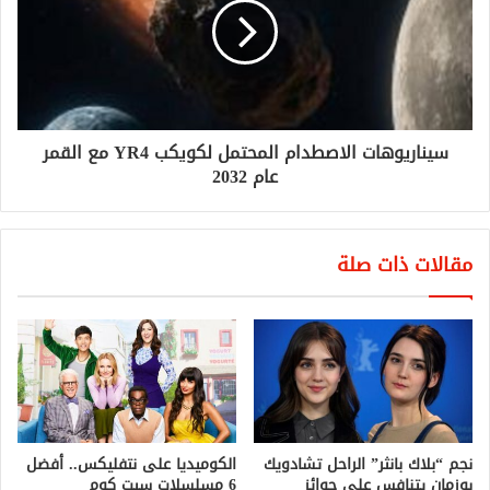
سيناريوهات الاصطدام المحتمل لكويكب YR4 مع القمر
عام 2032
مقالات ذات صلة
نجم “بلاك بانثر” الراحل تشادويك
الكوميديا على نتفليكس.. أفضل
بوزمان يتنافس على جوائز
6 مسلسلات سيت كوم