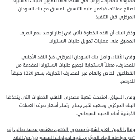
مملوكة للمصرف، ورغب في استخدامها لتمويل طلبات الاستيراد
لصالح عملائه، فيتعين عليه التنسيق المسبق مع بنك السودان
المركزي قبل التنفيذ.
وذكر البنك أن هذه الخطوة تأتي في إطار توحيد سعر الصرف
المطبق على عمليات تمويل طلبات الاستيراد.
وفي الأثناء، واصل بنك السودان المركزي ضخ النقد الأجنبي
للمصارف، معلناً الاستجابة لجميع طلبات الاستيراد المقدمة من
القطاعين الخاص والعام عبر المصارف التجارية، بسعر 1220 جنيهاً
للدرهم.
وفي السياق، امتدحت شعبة مصدري الذهب الخطوات التي يتخذها
البنك المركزي وسعيه لكبح جماح ارتفاع أسعار صرف العملات
الأجنبية أمام الجنيه السوداني.
وقال الأمين العام لشعبة مصدري الذهب، معتصم محمد صالح، إنه
“مع مواصلة البنك المركزي تلبية احتياجات المستوردين من النقد