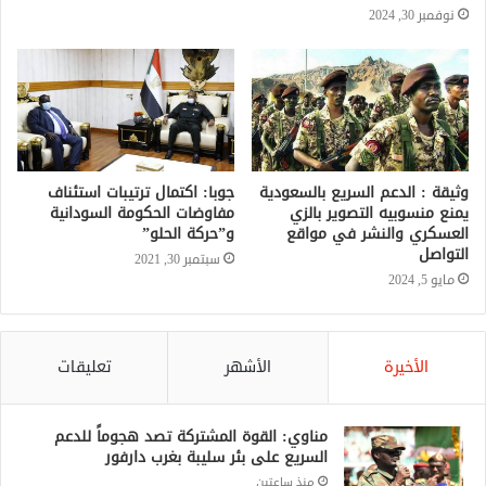
نوفمبر 30, 2024
وثيقة : الدعم السريع بالسعودية
جوبا: اكتمال ترتيبات استئناف
يمنع منسوبيه التصوير بالزي
مفاوضات الحكومة السودانية
العسكري والنشر في مواقع
و”حركة الحلو”
التواصل
سبتمبر 30, 2021
مايو 5, 2024
الأخيرة
الأشهر
تعليقات
مناوي: القوة المشتركة تصد هجوماً للدعم
السريع على بئر سليبة بغرب دارفور
منذ ساعتين