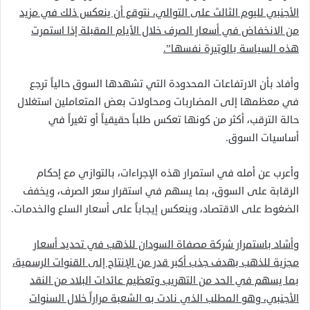
الأجنبي لليوم الثالث على التوالي، نتوقع أن ينعكس ذلك في مزيد
من الانخفاض في أسعار الصرف خلال الأيام المقبلة إذا استمرت
هذه السياسة بالوتيرة نفسها”.
وأفاد بأن الارتفاعات المحدودة التي تشهدها السوق حالياً ترجع
في معظمها إلى المضاربات ومحاولات بعض المتعاملين استغلال
حالة الترقب، أكثر من كونها تعكس طلباً حقيقياً أو تغيراً في
أساسيات السوق.
وأعرب عن أمله في استمرار هذه الإجراءات، بالتوازي مع إحكام
الرقابة على السوق، بما يسهم في استقرار سعر الصرف، ويخفف
الضغوط على الاقتصاد، وينعكس إيجاباً على أسعار السلع والخدمات.
وأشاد باستمرار شركة مصفاة السودان للذهب في تحديد أسعار
مجزية للذهب بهدف جذب أكبر قدر من الإنتاج إلى القنوات الرسمية،
بما يسهم في الحد من التهريب وتعظيم عائدات البلاد من النقد
الأجنبي، وهو المطلب الذي نادت به الشعبة مراراً خلال السنوات