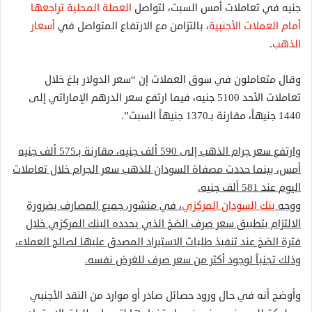
جنيه في تعاملات أمس السبت، لتواصل
العملة المحلية تراجعها
أمام العملات الأجنبية
، بالتزامن مع الارتفاع المتواصل في
أسعار
الذهب
.
وقال متعاملون في سوق العملات إن “سعر الدولار بلغ خلال
تعاملات الأحد 5100 جنيه، فيما ارتفع سعر الدرهم الإماراتي إلى
1440 جنيهاً، مقارنة بـ1370 جنيهاً السبت”.
وارتفع سعر جرام الذهب إلى 590 ألف جنيه، مقارنة بـ575 ألف جنيه
أمس، بينما حددت مصفاة السودان للذهب سعر الجرام خلال تعاملات
اليوم عند 581 ألف جنيه.
ووجه
بنك السودان المركزي
، في منشور، جميع المصارف بضرورة
الالتزام بتطبيق سعر صرف الضخ الذي يحدده البنك المركزي خلال
فترة الضخ عند تنفيذ طلبات الاستيراد المصدق عليها لصالح العملاء،
وذلك تجنباً لوجود أكثر من سعر صرف للغرض نفسه.
وأوضح أنه في حال ورود حصائل صادر أو موارد من النقد الأجنبي