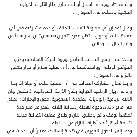
وأضاف: “لا يوجد أي اتصال أو لقاء خارج إطار الآليات الدولية
المعنية بالسلام في السودان”.
وقال تقد إن أي محاولة لتغييب التحالف أو عدم مشاركته في أي
عملية سلام أو حوار، ستظل مجرد “تمرين سياسي” لن يغير شيئاً من
واقع الحال السوداني.
وشدد على رفض التحالف القاطع لوجود الحركة الإسلامية وحزب
المؤتمر الوطني وواجهاتهما في أي عملية سلام أو حوار يتعلق
بالنزاع في السودان.
وربط لسان، مشاركة التحالف في أي عملية سلام أو مبادرات بما
ورد في بيان الرباعية الدولية بشأن الأزمة السودانية، إذ تضمن بيان
الآلية الرباعية (الولايات المتحدة، السعودية، مصر، والإمارات) الصادر
في مايو 2026، دعوة لهدنة إنسانية لثلاثة أشهر عبر منبر جدة
تمهيداً لوقف دائم لإطلاق النار، وإطلاق عملية انتقالية مدنية
لتسعة أشهر تُبعد أطراف النزاع عن السلطة.
ودعا إلى الدخول الفوري في هدنة إنسانية، معتبراً أن الحديث في