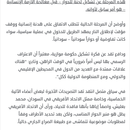
هذه المرحلة عن تشكيل لجنة للحوار – قبل معالجة الأزمة الإنسانية
– هو أمر سابق لأوانه.
وأوضح أن المرحلة الحالية تتطلب الاتفاق على هدنة إنسانية ووقف
مؤقت لإطلاق النار يمهد الطريق للدخول في عملية سياسية، سواء
كانت تفاوضية أو حواراً سودانياً – سودانياً.
ودافع تقد عن فكرة تشكيل حكومة موازية، معتبراً أن الاعتراف
الرسمي بها ليس أمراً ضرورياً في الوقت الراهن، وتابع: “هناك
علاقات ممتدة مع العديد من الدول في المحيطين الإقليمي
والدولي، ومع المنظومة الدولية ككل”.
في سياق متصل انتقد تقد التصريحات الأخيرة لبعض أعضاء الآلية
الخماسية، وخاصة ممثل الاتحاد الأفريقي في السودان، محمد
بعليش، واصفاً إياها بأنها فاقدة للحياد، ورأى أن الاتحاد الأفريقي
يظل هو منبر الحوار المناسب، ولكن بعد تحديد الأطراف وفقاً
لمطلوبات موضوعية تتماشى مع طبيعة الصراع الجاري حالياً.