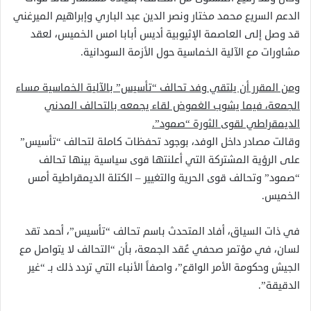
الدعم السريع محمد مختار ونصر الدين عبد الباري وإبراهيم الميرغني
قد وصل إلى العاصمة الإثيوبية أديس أبابا امس الخميس، لعقد
مشاورات مع الآلية الخماسية حول الأزمة السودانية.
ومن المقرر أن يلتقي وفد تحالف “تأسيس” بالآلية الخماسية مساء
الجمعة، فيما يشوب الغموض لقاء يجمعه بالتحالف المدني
الديمقراطي لقوى الثورة “صمود”.
وقالت مصادر داخل الوفد، بوجود تحفظات كاملة لتحالف “تأسيس”
على الرؤية المشتركة التي أعلنتها قوى سياسية بينها تحالف
“صمود” وتحالف قوى الحرية والتغيير – الكتلة الديمقراطية أمس
الخميس.
في ذات السياق، أفاد المتحدث باسم تحالف “تأسيس”، أحمد تقد
لسان، في مؤتمر صحفي عُقد الجمعة، بأن “التحالف لا يتواصل مع
الجيش وحكومة الأمر الواقع”، واصفاً الأنباء التي تردد ذلك بـ “غير
الدقيقة”.