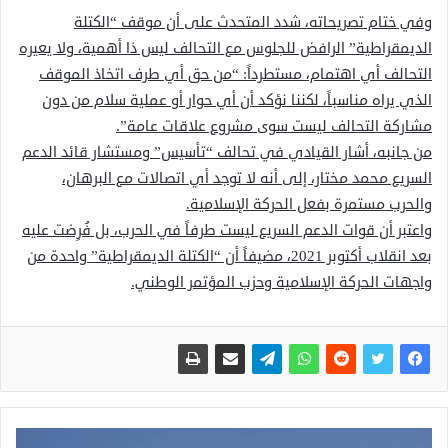
وفي ختام تصريحاته، شدد المتحدث على أن موقف “الكتلة
الديمقراطية” الرافض للجلوس مع التحالف ليس ذا أهمية، ولا يعيره
التحالف أي اهتمام، مستطرداً: “من حق أي طرف اتخاذ الموقف
الذي يراه مناسباً، لكننا نؤكد أن أي حوار أو عملية سلام من دون
مشاركة التحالف ليست سوى مشروع علاقات عامة”.
من جانبه، أشار القيادي في تحالف “تأسيس” ومستشار قائد الدعم
السريع محمد مختار، إلى أنه لا توجد أي اتصالات مع البرهان،
والحرب مستمرة بفعل الحركة الإسلامية.
واعتبر أن قوات الدعم السريع ليست طرفاً في الحرب، بل فُرِضت عليه
بعد انقلاب أكتوبر 2021، مضيفاً أن “الكتلة الديمقراطية” واحدة من
واجهات الحركة الإسلامية وحزب المؤتمر الوطني.