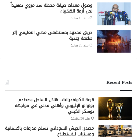
وصول معدات صيانة محطة سد مروي تمهيداً
لحل أزمة الكهرباء
منذ 19 ساعة
حريق محدود بمستشفى مدني التعليمي إثر
صاعقة رعدية
منذ 20 ساعة
Recent Posts
قرعة الكونفدرالية.. هلال الساحل يصطدم
بولوالو الإثيوبي وأهلي مدني في مواجهة
توسكر الكيني
منذ 36 دقيقة
مصدر: الجيش السوداني تسلم مدرعات باكستانية
ومسيّرات للاستطلاع