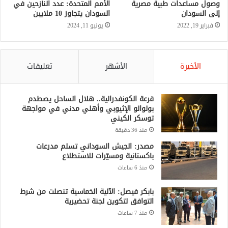
وصول مساعدات طبية مصرية
الأمم المتحدة: عدد النازحين في
إلى السودان
السودان يتجاوز 10 ملايين
فبراير 19, 2022
يونيو 11, 2024
الأخيرة
الأشهر
تعليقات
قرعة الكونفدرالية.. هلال الساحل يصطدم
بولوالو الإثيوبي وأهلي مدني في مواجهة
توسكر الكيني
منذ 36 دقيقة
مصدر: الجيش السوداني تسلم مدرعات
باكستانية ومسيّرات للاستطلاع
منذ 6 ساعات
بابكر فيصل: الآلية الخماسية تنصلت من شرط
التوافق لتكوين لجنة تحضيرية
منذ 7 ساعات