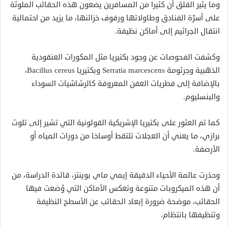
وما يثير القلق أن كثيرا من المسافرين يضعون هذه الحقائب الملوثة
على أسرّة الفنادق وطاولاتها ورفوف خزائنها، ما يزيد من احتمالية
انتقال الجراثيم إلى أماكن نظيفة.
وكشفت الفحوصات عن وجود بكتيريا مثل المكورات العنقودية
الذهبية وجرثومة Serratia marcescens وبكتيريا Bacillus cereus،
بالإضافة إلى فطريات العفن المعروفة كالرشاشيات السوداء
والبنسليوم.
كما تم العثور على بكتيريا الإشريكية القولونية التي تشير إلى تلوث
برازي، ما يعني أن العجلات تلتقط أوساخا من دورات المياه أو
الأرصفة.
وحذرت عالمة الأحياء الدقيقة إيمي ماي بوينتر، قائدة الدراسة، من
أن هذه الميكروبات متنوعة وتعكس الأماكن التي وُضعت فيها
الحقائب، موضحة ضرورة إبعاد الحقائب عن الأسطح النظيفة
وتنظيفها بانتظام.