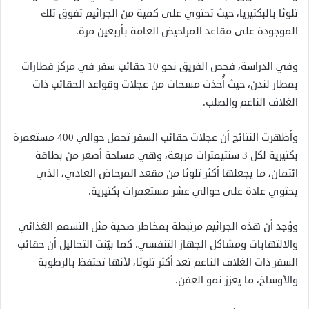
تلوثا بالبكتيريا، حيث تحتوي على كمية من الجراثيم تفوق تلك
الموجودة على مقاعد المراحيض العامة بأربعين مرة.
وفي الدراسة، فحص الفريق نحو 10 حقائب سفر في مركز قطارات
بمطار لندن، حيث أُخذت مسحات من عجلات وقواعد الحقائب ذات
الغلاف الناعم والصلب.
وأظهرت النتائج أن عجلات حقائب السفر تحمل حوالي 400 مستعمرة
بكتيرية لكل 3 سنتيمترات مربعة، وهي مساحة أصغر من بطاقة
ائتمان، ما يجعلها أكثر تلوثا من مقعد المرحاض العادي، الذي
يحتوي عادة على حوالي عشر مستعمرات بكتيرية.
ووُجد أن هذه الجراثيم مرتبطة بمخاطر صحية مثل التسمم الغذائي
والالتهابات ومشاكل الجهاز التنفسي. كما بيّنت التحاليل أن حقائب
السفر ذات الغلاف الناعم تعد أكثر تلوثا، لأنها تحتفظ بالرطوبة
والأوساخ، ما يعزز نمو العفن.