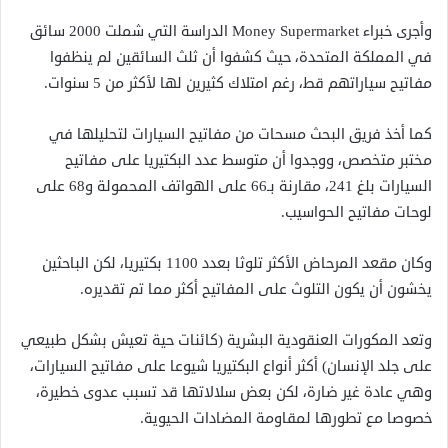
وأجرى خبراء Money Supermarket الدراسة التي شملت 2000 سائق
في المملكة المتحدة، حيث كشفوا أن ثلث السائقين لم ينظفوا
مفاتيح سياراتهم قط، رغم امتلاك كثيرين لها لأكثر من 5 سنوات.
كما أخذ فريق البحث مسحات من مفاتيح السيارات لتحليلها في
مختبر متخصص، ووجدوا أن متوسط عدد البكتيريا على مفاتيح
السيارات بلغ 241، مقارنة بـ66 على الهواتف المحمولة و68 على
لوحات مفاتيح الحواسيب.
وكان مقعد المرحاض الأكثر تلوثا بعدد 1100 بكتيريا، لكن الباحثين
يخشون أن يكون التلوث على المفاتيح أكثر مما تم تقديره.
وتعد المكورات العنقودية البشرية (كائنات حية تعيش بشكل طبيعي
على جلد الإنسان) أكثر أنواع البكتيريا شيوعا على مفاتيح السيارات،
وهي عادة غير ضارة، لكن بعض سلالاتها قد تسبب عدوى خطيرة،
خصوصا مع تطورها لمقاومة المضادات الحيوية.