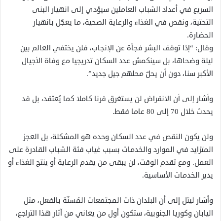
السريع في أعداد الشباب العاملين سيؤدي إلى انهيار البنى
التحتية، ونقص في الغذاء والرعاية الصحية، ما يعجّل بانهيار
الحضارة.
وقال: “إذا توقف البشر فجأة عن الإنجاب، فلن يختفي العالم بين
ليلة وضحاها، بل سينكمش عدد السكان تدريجيا مع وفاة الأجيال
الأكبر سنا، دون أن يحلّ محلهم جيل جديد”.
وأشار إلى أن الانقراض لن يستغرق قرنا كاملا كما يُعتقد، بل قد
يحدث خلال 70 إلى 80 عاما فقط.
ولن يكون النقص في عدد السكان وحده هو المشكلة، بل العجز
المتزايد في الموارد والخدمات بسبب غياب فئة الشباب القادرة على
العمل. ومع تقدم الوقت، لن يبقى من يقدم الرعاية أو ينتج الغذاء أو
يدير الخدمات الأساسية.
وأشار ليتل إلى أن البلدان ذات المجتمعات المُسنّة بالفعل، مثل
اليابان وكوريا الجنوبية، ستكون أول من يعاني من آثار هذا التراجع،