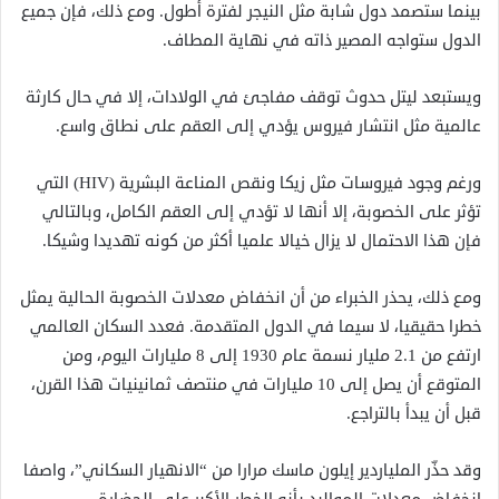
بينما ستصمد دول شابة مثل النيجر لفترة أطول. ومع ذلك، فإن جميع
الدول ستواجه المصير ذاته في نهاية المطاف.
ويستبعد ليتل حدوث توقف مفاجئ في الولادات، إلا في حال كارثة
عالمية مثل انتشار فيروس يؤدي إلى العقم على نطاق واسع.
ورغم وجود فيروسات مثل زيكا ونقص المناعة البشرية (HIV) التي
تؤثر على الخصوبة، إلا أنها لا تؤدي إلى العقم الكامل، وبالتالي
فإن هذا الاحتمال لا يزال خيالا علميا أكثر من كونه تهديدا وشيكا.
ومع ذلك، يحذر الخبراء من أن انخفاض معدلات الخصوبة الحالية يمثل
خطرا حقيقيا، لا سيما في الدول المتقدمة. فعدد السكان العالمي
ارتفع من 2.1 مليار نسمة عام 1930 إلى 8 مليارات اليوم، ومن
المتوقع أن يصل إلى 10 مليارات في منتصف ثمانينيات هذا القرن،
قبل أن يبدأ بالتراجع.
وقد حذّر الملياردير إيلون ماسك مرارا من “الانهيار السكاني”، واصفا