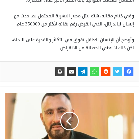
انخفاض معدلات المواليد بأنه الخطر الأكبر على الحضارة.
وفي ختام مقاله، شبّه ليتل مصير البشرية المحتمل بما حدث مع
إنسان نياندرتال، الذي انقرض رغم بقائه لأكثر من 350000 عام.
وأوضح أن الإنسان العاقل تفوق في التكاثر والقدرة على النجاة،
لكن ذلك لا يعني الحصانة من الانقراض.