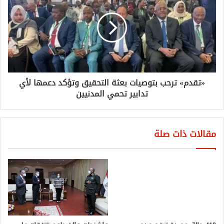
«تقدم» ترحب بتوصيات بعثة التحقيق وتؤكد دعمها لأي
تدابير تحمي المدنيين
مقالات ذات صلة
410 حالة جديدة ترفع عدد
الإصابات بـ(كورونا) في السودان لـ
3138
مايو 21, 2020