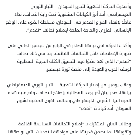
وأصدرت الحركة الشعبية لتحرير السودان – التيار الثوري
الديمقراطي، أحد أبرز الكيانات المنضوية تحت راية التحالف، نداءً
عاجلًا لإنهاء الصراع المدمر في السودان، مسلطة الضوء على الوضع
الإنساني المزري والحاجة الملحة لإصلاح تحالف “تقدم”.
وأكدت الحركة في بيانها الصادر في الرابع من سبتمبر الحالي على
ضرورة الإصلاحات داخل التحالفات القائمة، بما في ذلك تحالف
“تقدم”، الذي تعد عضوًا فيه، لتحقيق الكتلة الحرجة المطلوبة
لوقف الحرب والعودة إلى منصة ثورة ديسمبر.
وعقب يومين من إصدار الحركة الشعبية – التيار الثوري الديمقراطي
بيانها، صدر بيان آخر يجدد المطالبة بإصلاح التحالف، وقع عليه هذه
المرة التيار الثوري الديمقراطي وتحالف القوى المدنية لشرق
السودان، أحد كيانات “تقدم”.
وطالب البيان المشترك بـ “إصلاح التحالفات السياسية القائمة
وتقويتها بما يضمن قدرتها على مواجهة التحديات التي يواجهها