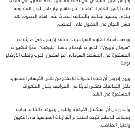
وتزامن تعيين القيادي في تجمع المهنيين، طه عثمان، في منصب
نائب الأمين العام لـ “تقدم”، مع ظهور تيار داخل لجان المقاومة
ينادي بتجميد نشاطه بالتحالف احتجاجًا على هذه الخطوة، بعد
فشل اللجان في الحصول على المنصب.
ووصف أستاذ العلوم السياسية د. محمد إدريس، في حديثه مع
“سودان تربيون”، الدعوات للإصلاح بأنها “طبيعية”، نظرًا للتغييرات
المستمرة في المشهد السوداني مع استمرار الحرب وتقلب الأوضاع
يوميًا.
ويرى إدريس أن هذه الدعوات للإصلاح من بعض الأجسام المنضوية
داخل التحالفات تعكس تباينًا في المواقف بشأن المتغيرات
المستمرة في البلاد.
وأشار إلى أن استكمال الأجهزة واللجان وغيرها دائمًا ما يواجه
بمطالب للإصلاح نتيجة استخدام التوازنات السياسية في التعيين
واختيار المناصب.