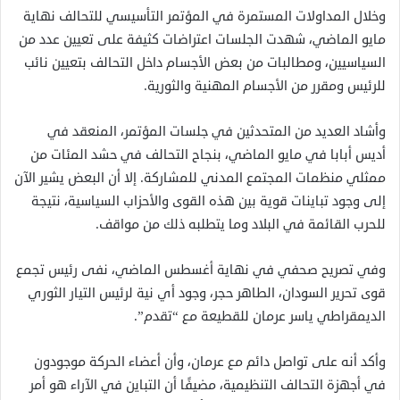
وخلال المداولات المستمرة في المؤتمر التأسيسي للتحالف نهاية
مايو الماضي، شهدت الجلسات اعتراضات كثيفة على تعيين عدد من
السياسيين، ومطالبات من بعض الأجسام داخل التحالف بتعيين نائب
للرئيس ومقرر من الأجسام المهنية والثورية.
وأشاد العديد من المتحدثين في جلسات المؤتمر، المنعقد في
أديس أبابا في مايو الماضي، بنجاح التحالف في حشد المئات من
ممثلي منظمات المجتمع المدني للمشاركة. إلا أن البعض يشير الآن
إلى وجود تباينات قوية بين هذه القوى والأحزاب السياسية، نتيجة
للحرب القائمة في البلاد وما يتطلبه ذلك من مواقف.
وفي تصريح صحفي في نهاية أغسطس الماضي، نفى رئيس تجمع
قوى تحرير السودان، الطاهر حجر، وجود أي نية لرئيس التيار الثوري
الديمقراطي ياسر عرمان للقطيعة مع “تقدم”.
وأكد أنه على تواصل دائم مع عرمان، وأن أعضاء الحركة موجودون
في أجهزة التحالف التنظيمية، مضيفًا أن التباين في الآراء هو أمر