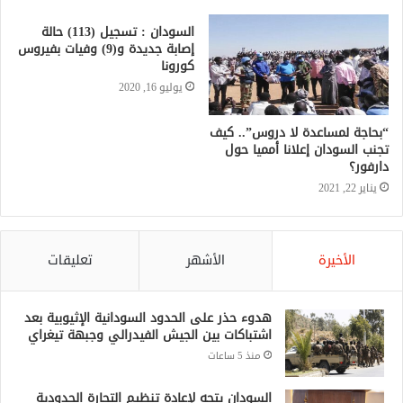
السودان : تسجيل (113) حالة
إصابة جديدة و(9) وفيات بفيروس
كورونا
يوليو 16, 2020
“بحاجة لمساعدة لا دروس”.. كيف
تجنب السودان إعلانا أمميا حول
دارفور؟
يناير 22, 2021
الأخيرة
الأشهر
تعليقات
هدوء حذر على الحدود السودانية الإثيوبية بعد
اشتباكات بين الجيش الفيدرالي وجبهة تيغراي
منذ 5 ساعات
السودان يتجه لإعادة تنظيم التجارة الحدودية