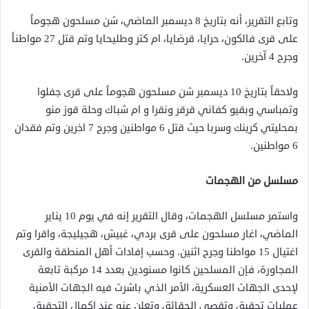
وتابع التقرير، أنه بتاريخ 8 ديسمبر الماضي، شن مسلحون هجوماً
على قرى فالكون، حرايا، قرضايا، ام كتر وطليحايا وتم قتل 27 مواطناً
وجرح 4 آخرين.
ولاحقاً بتاريخ 10 ديسمبر شن مسلحون هجوماً على قرى جفلوا
وتمباسي وبقيو كفاني قرقر ونقرا و ام شباك وحلة قوز منو
بمحليتي كرينك وسربا حيث قتل 6 مواطنين وجرح 7 اخرين وتم فقدان
6 مواطنين.
مسلسل من الهجمات
واستمر مسلسل الهجمات، وقال التقرير إنه في يوم 10 يناير
الماضي، اغار مسلحون على قرى بردي، غبيش، هجيليجة، واقرا وتم
اغتيال 15 مواطنا وجرح اثنين. وحسب إفادات أهل المنطقة والقرى
المجاورة، فإن المسلحين كانوا مسنودين بعدد 14 مركبة تابعة
لإحدى الجهات العسكرية، الأمر الذي باشرت فيه الجهات الأمنية
عمليات تحقيق وتقصي الحقائق وتعلن عنه عند إكمال التحقيق