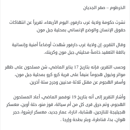
الخرطوم – صقر الجديان
نشرت حكومة ولاية غرب دارفور، اليوم الأربعاء، تقريراً عن انتهاكات
حقوق الإنسان والوضع الإنساني بمحلية جبل مون.
وقال التقرير، إن ولاية غرب دارفور شهدت أوضاعاً أمنية وإنسانية
بالغة التعقيد خاصةً محليتي جبل مون وكرينك.
وحسب التقرير، فإنه بتاريخ 17 يناير الماضي، شن مسلحون على ظهر
مواتر وخيول هجوماً عنيفاً على قرية كرو كرو بمحلية جبل مون،
وأسفر الهجوم عن مقتل ثلاثة مدنيين وجرح ستة آخرين.
وأشار التقرير إلى أنه بتاريخ 19 نوفمبر الماضي، أعاد المسلحون
الهجوم، وتم حرق قرى كل من أم سيالة، قوز منو، حلة أوين، معسكر
هجيليجة للنازحين، هشابة، انارة، عمار جديد، معسكر ارشروا، حجر
هوان، بدا، قناطرة، وبئر بطحة وإرجا .