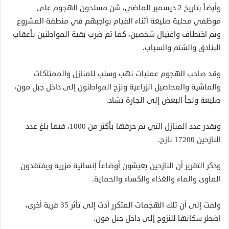
وأيضاً بتاريخ 2 ديسمبر الماضي، شن مسلحون الهجوم على
موظفي محلية صليعة أثناء القيام بواجبهم في منطقة المشروع
وتم اختطاف واغتيال شخصين، كما تم ضرب بقية المواطنين بأعقاب
البنادق والشتم والسباب.
وقد صاحب الهجوم عمليات نهب وسلب للمنازل والممتلكات
والماشية والمحاصيل الزراعية ونزح المواطنون إلى داخل جبل مون،
صليعة ولجأ البعض إلى الجارة تشاد.
ويقدر عدد المنازل التي تم حرقها بأكثر من 1000، فيما بلغ عدد
النازحين 17200 نازح.
وذكر التقرير أن النازحين يعيشون أوضاعاً إنسانية مزرية ويفتقدون
المأوى والماء والغذاء والكساء والحماية.
ولفت إلى أن تلك الهجمات المتكرر أدت إلى تأثر 35 قرية أخرى،
اضطر سكانها للنزوح إلى داخل جبل مون.