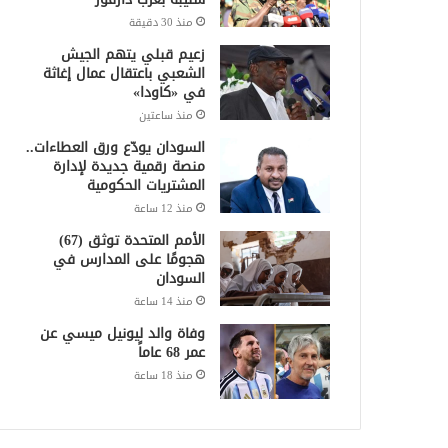
منذ 30 دقيقة
زعيم قبلي يتهم الجيش
الشعبي باعتقال عمال إغاثة
في «كاودا»
منذ ساعتين
السودان يودّع ورق العطاءات..
منصة رقمية جديدة لإدارة
المشتريات الحكومية
منذ 12 ساعة
الأمم المتحدة توثق (67)
هجومًا على المدارس في
السودان
منذ 14 ساعة
وفاة والد ليونيل ميسي عن
عمر 68 عاماً
منذ 18 ساعة