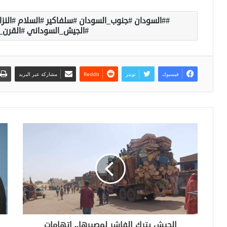
#السودان #جنوب_السودان #سلفاكير #السلام #الن
#الجيش_السوداني #القرن_ا
فيسبوك
تويتر
مشاركة عبر البريد
الجيش يترك الفاشر لمصيرها.. اتهامات