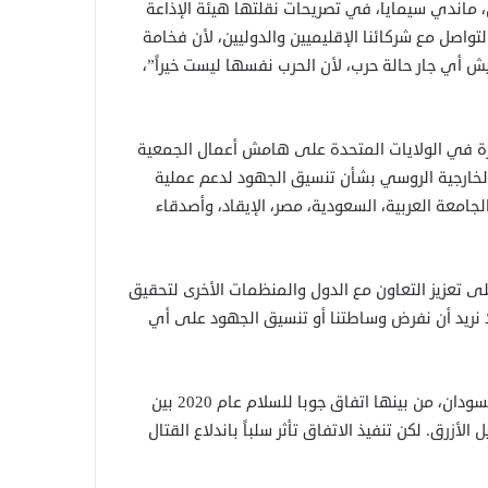
 ماندي سيمايا، في تصريحات نقلتها هيئة الإذاعة
تواصل مع شركائنا الإقليميين والدوليين، لأن فخامة
يش أي جار حالة حرب، لأن الحرب نفسها ليست خيراً”،
رة في الولايات المتحدة على هامش أعمال الجمعية
ر الخارجية الروسي بشأن تنسيق الجهود لدعم عملية
لجامعة العربية، السعودية، مصر، الإيقاد، وأصدقاء
ى تعزيز التعاون مع الدول والمنظمات الأخرى لتحقيق
“لا نريد أن نفرض وساطتنا أو تنسيق الجهود على أي
يُذكر أن جنوب السودان لعبت أدواراً بارزة في ملفات الوساطة بالسودان، من بينها اتفاق جوبا للسلام عام 2020 بين
أزرق. لكن تنفيذ الاتفاق تأثر سلباً باندلاع القتال