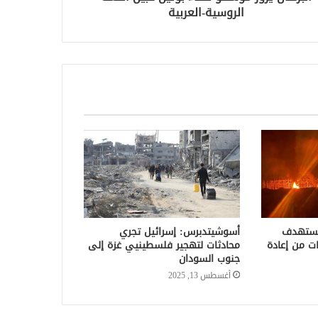
الروسية-العربية
يستهدف
أسوشيتدبرس: إسرائيل تجري
ت من إعادة
محادثات لتهجير فلسطينيي غزة إلى
جنوب السودان
أغسطس 13, 2025