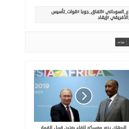
زاع_السوداني #اتفاق_جوبا #قوات_تأسيس
لأفريقي #إيقاد
طباعة
البرهان يزور موسكو للقاء بوتين قبيل القمة