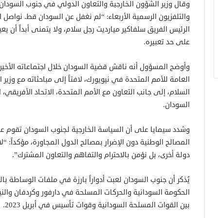
وقال وزير الشؤون الخارجية والتعاون الدولي في جنوب السودان،
والتلفزيون الرسمية الأربعاء: “لم نغفل عن السودان قط. نواصل ال
الرئيس الفريق سلفاكير ميارديت رجل سلام، ولا يتمنى أبداً أن يع
على حد تعبيره.
وأوضح المسؤول أنه ناقش قضية السودان خلال اجتماعاته الأخي
العامة للأمم المتحدة في نيويورك، لافتاً إلى مباحثاته مع وزي
السلام، إلى جانب التعاون مع الأمم المتحدة، الاتحاد الأفريقي، ا
السودان.
وشدد سيمايا على أن السياسة الخارجية لجنوب السودان تقوم عل
المصالح الوطنية دون الإضرار بمصالح الدول المجاورة، مؤكداً: 
دولة أخرى، بل نؤمن بالاحترام والتفاهم والتعاون المشترك”.
الحكومة السودانية والحركات المسلحة في دارفور وكردفان والنيل ال
بين القوات المسلحة السودانية وقوات تأسيس في أبريل 2023.