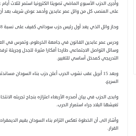
وأجرى الحزب الأسبوع الماضي تصويتا الكترونيا استمر لثلاث أيام ع
على المنصب كل من وائل عمر عابدين وأحمد عوض شريف بعد أن 
وحاز وائل الذي يعد أول رئيس حزب سوداني كفيف على نسبة 78% من الأصوات.
ودرس عمر عابدين القانون في جامعة الخرطوم، وتمرس في ا
وسائل التواصل الاجتماعي طارحا أفكارا مثيرة للجدل وجريئة تر
التدريجي كمدخل أساسي للتغيير.
وبعد 15 أبريل عقب نشوب الحرب أعلن حزب بناء السودان مس
السريع.
وابدى الحزب في بيان أصدره الأربعاء اعتزازه بنجاح تجربته الانت
تعيشها البلاد جراء استمرار الحرب.
وأشار الى أن الخطوة تعكس التزام بناء السودان بقيم الديمقرا
القرار.