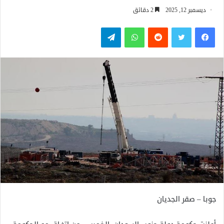
ديسمبر 12, 2025
2 دقائق
فيسبوك
تويتر
واتساب
تيلقرام
جوبا – صقر الجديان