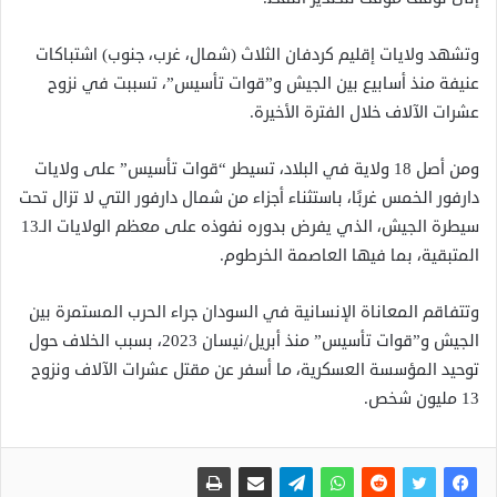
وتشهد ولايات إقليم كردفان الثلاث (شمال، غرب، جنوب) اشتباكات
عنيفة منذ أسابيع بين الجيش و”قوات تأسيس”، تسببت في نزوح
عشرات الآلاف خلال الفترة الأخيرة.
ومن أصل 18 ولاية في البلاد، تسيطر “قوات تأسيس” على ولايات
دارفور الخمس غربًا، باستثناء أجزاء من شمال دارفور التي لا تزال تحت
سيطرة الجيش، الذي يفرض بدوره نفوذه على معظم الولايات الـ13
المتبقية، بما فيها العاصمة الخرطوم.
وتتفاقم المعاناة الإنسانية في السودان جراء الحرب المستمرة بين
الجيش و”قوات تأسيس” منذ أبريل/نيسان 2023، بسبب الخلاف حول
توحيد المؤسسة العسكرية، ما أسفر عن مقتل عشرات الآلاف ونزوح
13 مليون شخص.