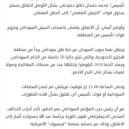
تأسيس” محمد حمدان دقلو حميدتي، بشأن التوصل لاتفاق يسمح
بدخول قوات “الجيش الشعبي” إلى الحقل النفطي.
وأوضح أتيني، أن الاتفاق يقضى بانسحاب الجيش السوداني وخروج
قوات تأسيس من المنطقة.
وينقل نفط جنوب السودان عبر خط نقل سوداني يبدأ من منطقة
هجليج الحدودية، والتي تنتج حاليا 50 بالمئة من الخام السوداني،
ويمتد الخط 1610 كيلومترا يتخللها عدد من محطات المعالجة وصولا
لميناء بشائر على البحر الأحمر.
وحتى الساعة 21.00 تغ بتوقيت غرينتش، لم تصدر السلطات
السودانية أو قوات تأسيس أي تعليق بشأن هذه التطورات.
غير أن رئيس حزب المؤتمر السوداني عمر الدقير، (أحد أحزاب التحالف
المدني الديمقراطي لقوى الثورة برئاسة عبد الله حمدوك)، أشار إلى
الاتفاق، وذلك عبر حسابه بمنصة “فيسبوك” الأمريكية.