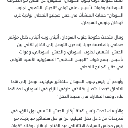
أعلنت حكومة دولة جنوب السودان، الخميس، عن اتفاق مع الحكومة
السودانية وقوات تأسيس، على تولي “الجيش الشعبي لجنوب
السودان” حماية المنشآت في حقل هجليج النفطي بولاية غرب
كردفان جنوبي السودان.
وقال متحدث حكومة جنوب السودان، أتيني ويك أتيني، خلال مؤتمر
صحفي بالعاصمة جوبا، إنه جرى التوصل إلى اتفاق ثلاثي بين
الجيش الشعبي لجنوب السودان، والجيش السوداني، وقوات
تأسيس، يمنح قوات “الجيش الشعبي” المسؤولية الأمنية الأولى
في حقل هجليج النفطي.
وأوضح أن رئيس جنوب السودان سلفاكير ميارديت، توصل إلى هذا
الاتفاق “بعد الاتصال بقائدَي طرفي النزاع في السودان، لحضهما
على وقف المعارك في محيط الحقل”.
والأربعاء، تحدث رئيس هيئة أركان الجيش الشعبي بول نانق، في
تصريحات من داخل حقل هجليج، عن تواصل سلفاكير ميارديت، مع
رئيس مجلس السيادة الانتقالي عبد الفتاح البرهان، وقائد “قوات