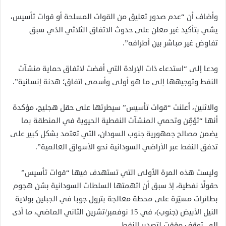
وأضاف أن “عدم صدور تعليق من القوات المسلحة أو قوات تأسيس،
يشي بتأكيد غير معلن على حدوث الاتفاق الثلاثي الذي سبق
تفاوض غير مباشر بين أطرافه”.
ودعا إلى “استدعاء ذات الإرادة التي أفضت لاتفاق حماية منشآت
النفط وتوجيهها إلى ما هو أولى وأسمى اتفاق؛ هدنة إنسانية”.
والاثنين، أعلنت “قوات تأسيس” سيطرتها على حقل هجليج، مؤكدة
أنها “تؤمِّن وتحمي المنشآت النفطية الحيوية في المنطقة بما
يضمن مصالح جمهورية جنوب السودان، التي تعتمد بشكل كبير على
تدفق النفط عبر الأراضي السودانية نحو الأسواق العالمية”.
وليست هذه المرة الأولى التي تستهدف فيها “قوات تأسيس”
حقولًا نفطية، إذ سبق أن اتهمتها السلطات السودانية بشن هجوم
بطائرات مسيّرة على محطة معالجة بترول جوبا في الجبلين بولاية
النيل الأبيض (جنوب)، في 15 نوفمبر/تشرين الثاني الماضي، ما أدى
إلى توقف مؤقت لتصدير النفط.