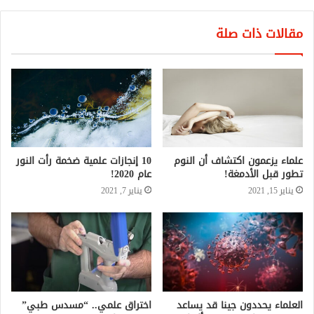
مقالات ذات صلة
علماء يزعمون اكتشاف أن النوم
10 إنجازات علمية ضخمة رأت النور
تطور قبل الأدمغة!
عام 2020!
يناير 15, 2021
يناير 7, 2021
العلماء يحددون جينا قد يساعد
اختراق علمي.. “مسدس طبي”