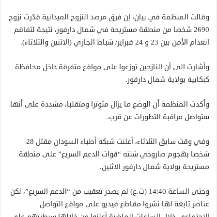
وقالت المنظمة في بيان، إن فرق مرصد النزوح الميدانية قدّرت نزوح
2690 شخصا من منطقة مستريحة في شمال دارفور، نتيجة لتفاقم
انعدام الأمن بين 23 و 24 فبراير/ شباط الجاري (الاثنين والثلاثاء).
وأشارت إلى أن النازحين توزعوا على مواقع متفرقة داخل محافظة
كبكابية بولاية شمال دارفور.
وأكدت المنظمة أن الوضع ما يزال متوترا ومتقلبا، مشددة على أنها
ستواصل مراقبة التطورات عن قرب.
وفي وقت سابق الثلاثاء، أعلنت شبكة أطباء السودان مقتل 28
شخصا بهجوم صاروخي شنته “قوات الدعم السريع” على منطقة
مستريحة بولاية شمال دارفور الاثنين.
وحتى الساعة 14:40 (ت.غ) لم يصدر تعقيب من “الدعم السريع”، لكن
عناصر تابعة لها نشروا مقاطع فيديو على مواقع التواصل
الاجتماعي خلال الساعات الماضية أعلنوا من خلالها سيطرتهم على