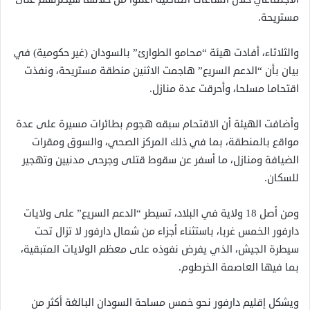
مستريحة.
والثلاثاء، أفادت هيئة “محامو الطوارئ” بالسودان (غير حكومية) في
بيان بأن “الدعم السريع” هاجمت الاثنين منطقة مستريحة، ونفذت
اقتحاما مسلحا، وأحرقت عدة منازل.
وأضافت الهيئة أن الاقتحام سبقه هجوم بطائرات مسيرة على عدة
مواقع بالمنطقة، بما في ذلك المركز الصحي، والسوق ومقرات
الضيافة ومنازل، ما أسفر عن سقوط قتلى وجرحى مدنيين وتهجير
للسكان.
ومن أصل 18 ولاية في البلاد، تسيطر “الدعم السريع” على ولايات
دارفور الخمس غربا، باستثناء أجزاء من شمال دارفور لا تزال تحت
سيطرة الجيش، الذي يفرض نفوذه على معظم الولايات المتبقية،
بما فيها العاصمة الخرطوم.
ويشكل إقليم دارفور نحو خمس مساحة السودان البالغة أكثر من