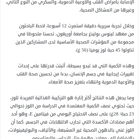
الإصابة بأمراض القلب والأوعية الدموية، والسكري من النوع الثاني،
وغيرها من المشاكل الصحية.
وخلال تجربة سريرية دقيقة استمرت 12 أسبوعا، لاحظ الباحثون
من معهد لينوس بولينغ بجامعة أوريغون، تحسنا ملحوظا في
مجموعة من المؤشرات الصحية الأساسية لدى المشاركين الذين
تناولوا 45 حبة لوز يوميا (56 غ).
وهذه الكمية التي قد تبدو بسيطة، أثبتت قدرتها على إحداث
تغييرات إيجابية في جسم الإنسان، بدءا من تحسين صحة القلب
والأوعية الدموية وانتهاء بتعزيز صحة الأمعاء.
وما يجعل هذه النتائج أكثر إثارة هو التركيبة الغذائية الفريدة للوز،
حيث تحتوي نصف الكمية المعتمدة في الدراسة من اللوز (حوالي
23 حبة/ 28غ) على نصف الاحتياج اليومي من فيتامين E، وهو أحد
أهم مضادات الأكسدة التي تحارب الالتهابات في الجسم. كما أن
اللوز غني بالدهون الصحية غير المشبعة، والألياف، والبوليفينولات،
بالإضافة إلى معادن مهمة مثل النحاس والبوتاسيوم