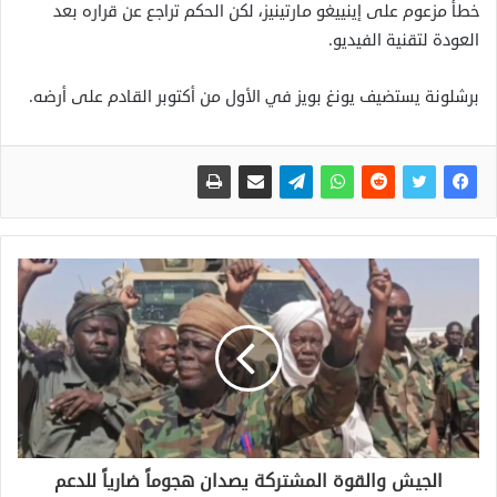
خطأ مزعوم على إينييغو مارتينيز، لكن الحكم تراجع عن قراره بعد
العودة لتقنية الفيديو.
برشلونة يستضيف يونغ بويز في الأول من أكتوبر القادم على أرضه.
الجيش والقوة المشتركة يصدان هجوماً ضارياً للدعم