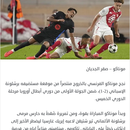
موناكو – صقر الجديان
نجح موناكو الفرنسي بالخروج منتصراً من موقعة مستضيفه برشلونة
الإسباني (2-1)، ضمن الجولة الأولى من دوري أبطال أوروبا مرحلة
الدوري الخميس.
وبدأ موناكو المباراة بقوة، ومن تمريرة ضَغطَ به حارس مرمى
برشلونة الألماني تير شتيغن لاعبه إيريك غارسيا ليضطر الأخير إلى
ارتكاب خطأ على الياباني تاكومي مينامينو، مناعاً إياه من فرصة