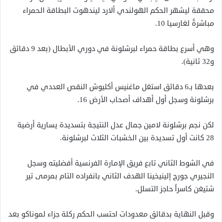
محققة ليشهر الحكم الهولندي ألارد ليندهوت البطاقة الحمراء
مباشرةً لغارسيا 10.
وهي أسرع بطاقة حمراء لبرشلونة في دوري الأبطال (بعد 9 دقائق
و32 ثانية).
بعدها بـ6 دقائق استغل ماغنيس أكليوش النقص العددي في
برشلونة وسجل أول أهداف أصحاب الأرض 16.
لكن نجم برشلونة لامين جمال عدل النتيجة بتسديدة يسارية أرضية
28 كانت أول تسديدة بين الخشبات الثلاث لبرشلونة.
في الشوط الثاني تابع فريق الإمارة الفرنسية أفضليته وسجل
النجيري جورج إلينيخينا الهدف الثاني بانفراده التام بمرمى تير
شتيغن كاسراً حاجز التسلل.
وقبل النهاية بدقائق معدودات احتسب الحكم ركلة جزاء لموناكو بعد