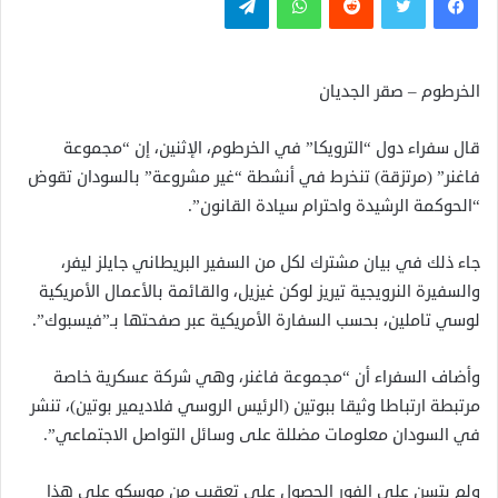
الخرطوم – صقر الجديان
قال سفراء دول “الترويكا” في الخرطوم، الإثنين، إن “مجموعة
فاغنر” (مرتزقة) تنخرط في أنشطة “غير مشروعة” بالسودان تقوض
“الحوكمة الرشيدة واحترام سيادة القانون”.
جاء ذلك في بيان مشترك لكل من السفير البريطاني جايلز ليفر،
والسفيرة النرويجية تيريز لوكن غيزيل، والقائمة بالأعمال الأمريكية
لوسي تاملين، بحسب السفارة الأمريكية عبر صفحتها بـ”فيسبوك”.
وأضاف السفراء أن “مجموعة فاغنر، وهي شركة عسكرية خاصة
مرتبطة ارتباطا وثيقا ببوتين (الرئيس الروسي فلاديمير بوتين)، تنشر
في السودان معلومات مضللة على وسائل التواصل الاجتماعي”.
ولم يتسن على الفور الحصول على تعقيب من موسكو على هذا