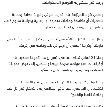
وربما في جمهورية الكونغو الديمقراطية.
ويعمل هؤلا المرتزقة على تدريب جيوش وقوات محلية وحماية
شخصيات أو مكافحة جماعات متمردة أو إرهابية وحراسة مناجم ذهب
وماس ويورانيوم في المناطق المضطربة.
وقال سفراء الدول الثلاث، في بيانهم، إن تدخل روسيا عسكريا في
جارتها أوكرانيا “ينبغي أن يزعج كل بلد، وخاصة في إفريقيا”.
ومنذ 24 فبراير/ شباط الماضي، تشن روسيا هجوما عسكريا على
أوكرانيا، ما دفع عواصم عديدة، بينها واشنطن، إلى فرض عقوبات
اقتصادية ومالية ودبلوماسية على موسكو.
وأضافوا أن “غزو روسيا لأوكرانيا تسبب في عدم الاستقرار
الاقتصادي العالمي، مما يدفع التكاليف إلى الارتفاع في كل بلد،
وخاصة النفط والقمح”.
وتابعوا: “منذ الهجوم ارتفعت أسعار البنزين السودانية بنسبة 65