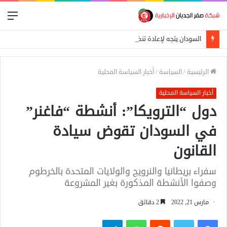
الق
السودان يتجه لإعادة تنظيم التجارة الحدودية ومراجعة الاتفاقيات مع دول الجوار
الرئيسية
/
السياسة
/
أخبار السياسة المحلية
أخبار السياسة المحلية
دول “الترويكا”: أنشطة “فاغنر”
في السودان تقوض سيادة
القانون
سفراء بريطانيا والنرويج والولايات المتحدة بالخرطوم
وصفوا الأنشطة المذكورة بغير المشروعة
مارس 21, 2022
2 دقائق
فيسبوك
تويتر
واتساب
تيلقرام