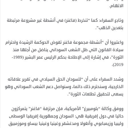
الاتهام.
وتابع السفراء: كما “تنخرط (فاغنر) في أنشطة غير مشروعة مرتبطة
بتعدين الذهب”.
واعتبروا أن “أنشطة مجموعة فاغنر تقوض الحوكمة الرشيدة واحترام
سيادة القانون التي ظل الشعب السوداني يناضل من أجلها منذ
الثورة”، في إشارة إلى الإطاحة بحكم الرئيس عمر البشير (1989-
2019).
وشدد السفراء على أن “للسودان الحق السيادي في تقرير علاقاته
الخارجية، وسنحترم ذلك دائما، وسنواصل دعم الشعب السوداني وهو
يسعى لتحقيق تطلعات الثورة”.
ووفق وكالة “بلومبيرغ” الأمريكية، فإن مرتزقة “فاغنر” يتمركزون
حاليا في دول إفريقية هي: السودان وجمهورية إفريقيا الوسطى
وليبيا وزيمبابوي وأنغولا ومدغشقر وغينيا وغينيا بيساو وموزمبيق