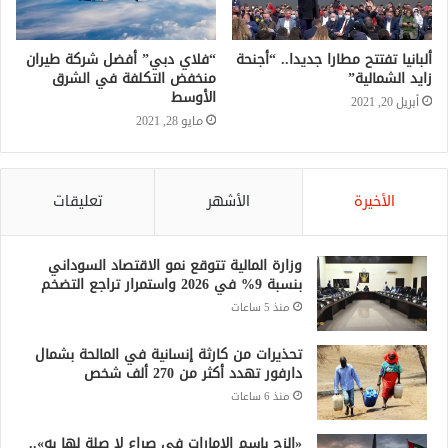
ألبانيا تفتتح مطارا جديدا.. “أجنحة
“فلاي دبي” أفضل شركة طيران
زايد الشمالية”
منخفض التكلفة في الشرق
الأوسط
أبريل 20, 2021
مايو 28, 2021
الأخيرة
الأشهر
تعليقات
وزارة المالية تتوقع نمو الاقتصاد السوداني
بنسبة 9% في 2026 واستمرار تراجع التضخم
منذ 5 ساعات
تحذيرات من كارثة إنسانية في المالحة بشمال
دارفور تهدد أكثر من 270 ألف شخص
منذ 6 ساعات
«الزج باسم الإمارات في صراع لا صلة لها به»..