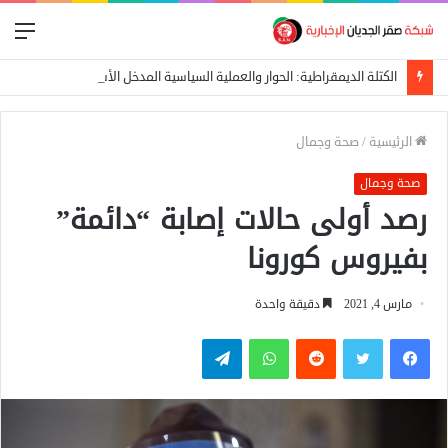
الق
الكتلة الديمقراطية: الحوار والعملية السياسية المدخل الأساسي لإيقاف الحرب
الرئيسية
/
صحة وجمال
صحة وجمال
رصد أولى حالات إصابة “دائمة”
بفيروس كورونا
مارس 4, 2021
دقيقة واحدة
فيسبوك
تويتر
واتساب
تيلقرام