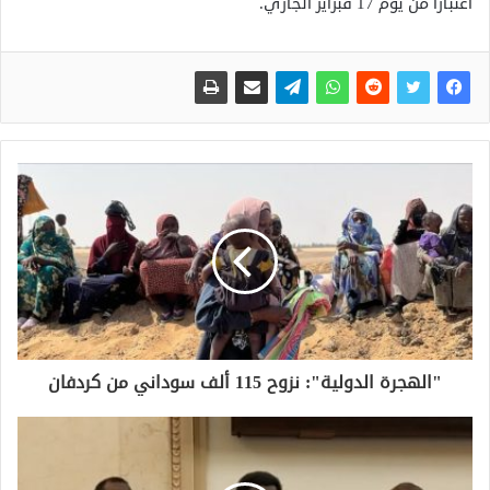
اعتباراً من يوم 17 فبراير الجاري.
"الهجرة الدولية": نزوح 115 ألف سوداني من كردفان