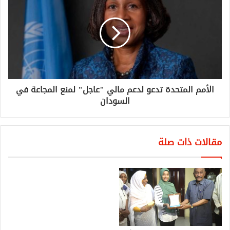
الأمم المتحدة تدعو لدعم مالي "عاجل" لمنع المجاعة في
السودان
مقالات ذات صلة
حميدتي : حريصون على حل كافة
المشاكل التي تواجه السودانيين
بمصر
مارس 15, 2020