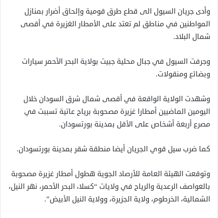
وأدى جريان السيول الى قطع طرق قومية وإلحاق أضرار بمنازل
المواطنين في مناطق لم تعتد على الأمطار الغزيرة في أقصى
شمال البلاد.
وجرفت السيول في جبال محلية جبيت بولاية البحر الأحمر سيارات
وبضائع ومنقولات.
وشهدت الولاية الواقعة في أقصى شمال شرق السودان خلال
اليومين الماضيين أمطارا غزيرة مصحوبة برياح عاتية تسببت في
مصرع أربعة أشخاص على الأقل بمدينة بورتسودان.
كما ضرب سيل قوي الجريان أيضا منطقة شقر بمدينة بورتسودان.
وتوقعت الهيئة العامة للأرصاد الجوية هطول أمطار غزيرة مصحوبة
بالعواصف الرعدية والرياح في ولايات “كسلا، البحر الأحمر، نهر النيل،
الشمالية، الخرطوم، ولاية الجزيرة، وولاية النيل الأبيض”.