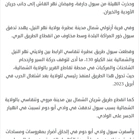
وحذرت الهيئة من سيول جارفة، وفيضان نهر القاش إلى جانب جريان
الأودية والخيران.
وفي قرية أرتولي شمال مدينة عطبرة بولاية نهر النيل، يهدد تدفق
سيول خور المراكة البلدة وسط مخاوف من انقطاع الطريق البري.
وقطعت سيول طريق عطبرة تنقاسي الرابط بين ولايتي نهر النيل
والشمالية عند الكيلو 130، ما أدى لتوقف حركة السير وازدحام
الشاحنات والمركبات في محطة تقاطع القرير بالولاية الشمالية،
حيث تحول هذا الطريق لمنفذ رئيسي للولاية بعد اشتعال الحرب في
أبريل 2023.
كما انقطع طريق شريان الشمال بين مدينة مروي وتنقاسي بالولاية
الشمالية بسبب سيول تدفقت في وادي أبو دوم تسببت في انهيار
الجسر على الوادي.
وأسفرت سيول وادي أبو دوم في إلحاق أضرار بمغروسات ومساحات