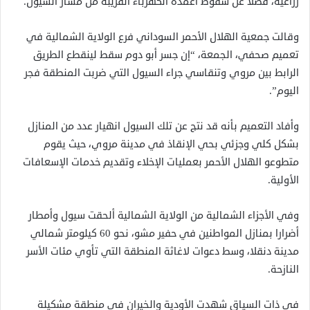
زراعية، فضلا عن سقوط أعمدة الكهرباء القريبة من مسار السيول.
وقالت جمعية الهلال الأحمر السوداني فرع الولاية الشمالية في
تعميم صحفي، الجمعة، “إن جسر أبو دوم سقط لينقطع الطريق
الرابط بين مروي وتنقاسي جراء السيول التي ضربت المنطقة فجر
اليوم”.
وأفاد التعميم بأنه قد نتج عن تلك السيول انهيار عدد من المنازل
بشكل كلي وجزئي بحي الإنقاذ في مدينة مروي، حيث يقوم
متطوعو الهلال الأحمر بعمليات الإخلاء وتقديم خدمات الإسعافات
الأولية.
وفي الأجزاء الشمالية من الولاية الشمالية ألحقت سيول وأمطار
أضرارا بمنازل المواطنين في حفير مشو، نحو 60 كيلومتر شمالي
مدينة دنقلا، وسط دعوات لاغاثة المنطقة التي تأوي مئات الأسر
النازحة.
في ذات السياق شهدت الأودية والخيران في منطقة مشكيلة