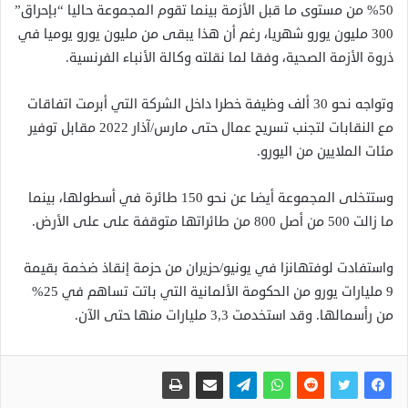
50% من مستوى ما قبل الأزمة بينما تقوم المجموعة حاليا “بإحراق”
300 مليون يورو شهريا، رغم أن هذا يبقى من مليون يورو يوميا في
ذروة الأزمة الصحية، وفقا لما نقلته وكالة الأنباء الفرنسية.
وتواجه نحو 30 ألف وظيفة خطرا داخل الشركة التي أبرمت اتفاقات
مع النقابات لتجنب تسريح عمال حتى مارس/آذار 2022 مقابل توفير
مئات الملايين من اليورو.
وستتخلى المجموعة أيضا عن نحو 150 طائرة في أسطولها، بينما
ما زالت 500 من أصل 800 من طائراتها متوقفة على على الأرض.
واستفادت لوفتهانزا في يونيو/حزيران من حزمة إنقاذ ضخمة بقيمة
9 مليارات يورو من الحكومة الألمانية التي باتت تساهم في 25%
من رأسمالها. وقد استخدمت 3,3 مليارات منها حتى الآن.