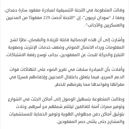
وقالت المتطوعة في اللجنة التنسيقية لمبادرة مفقود سارة حمدان،
وفقا لـ “سودان تربيون”، إن “اللجنة أحصت 229 مفقودًا من المدنيين
والعسكريين والأجانب”.
وأشارت إلى أن هذه الإحصائية قابلة للزيادة والنقصان، نظرًا لشح
المعلومات ورداء الاتصال الصوتي وضعف خدمات الإنترنت وصعوبة
التبليغ والحركة للبحث عن المفقودين، بجانب توسع رقعة الاشتباكات.
وأفادت بأن المبادرة سلطت في تقرير الضوء على انتهاكات قوات
الدعم السريع، فيما يتعلق باعتقال المدنيين وإخفاءهم قسريًا في
مقراتها وقواعدها مما يعرضهم للخطر.
وطالبت المتطوعة بتسهيل الوصول إلى أماكن الجثث في الشوارع
وتوفير ممرات آمنة للعالقين ليلتئم شملهم مع أسرهم، ونادت
بتوثيق أماكن دفن مجهولي الهوية وتوفير الحماية للمستشفيات
والمشارح حتى يتثنى حصر المفقودين.