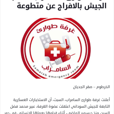
الخرطوم – صقر الجديان
أعلنت غرفة طوارئ السامراب، السبت، أن الاستخبارات العسكرية
التابعة للجيش السوداني اعتقلت عضوة الغرفة، عبير محمد فضل
السيد، منذ ديسمبر الماضي، أثناء قيامها بعملها الإنساني في دور