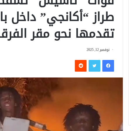
قوات “تأسيس” تسقط م
طراز “أكانجي” داخل با
تقدمها نحو مقر الفرقة 
نوفمبر 12, 2025
فيسبوك
تويتر