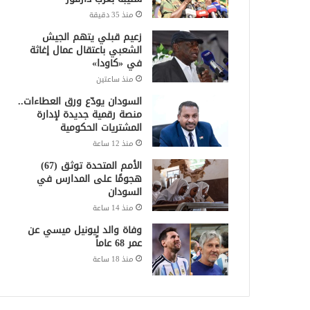
منذ 35 دقيقة
زعيم قبلي يتهم الجيش
الشعبي باعتقال عمال إغاثة
في «كاودا»
منذ ساعتين
السودان يودّع ورق العطاءات..
منصة رقمية جديدة لإدارة
المشتريات الحكومية
منذ 12 ساعة
الأمم المتحدة توثق (67)
هجومًا على المدارس في
السودان
منذ 14 ساعة
وفاة والد ليونيل ميسي عن
عمر 68 عاماً
منذ 18 ساعة