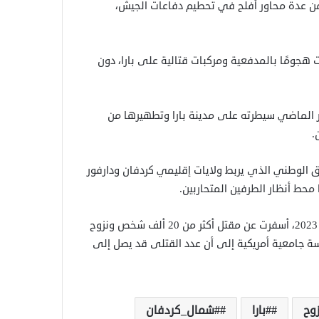
من عدة محاور أفلح في تحطيم دفاعات الجيش،
ومًا بالمدفعية ومركبات قتالية على بارا، دون
 إلى أن الجيش السوداني كان أعلن في 11 سبتمبر الماضي سيطرته على مدينة بارا وتطهيرها من
.
ق الوطني الذي يربط ولايات إقليمي كردفان ودارفور
محط أنظار الطرفين المتحاربين.
ويخوض الجيش السوداني وقوات تأسيس حربًا منذ منتصف أبريل 2023، أسفرت عن مقتل أكثر من 20 ألف شخص ونزوح
 تشير دراسة جامعية أمريكية إلى أن عدد القتلى قد يصل إلى
زوح
#بارا
#شمال_كردفان