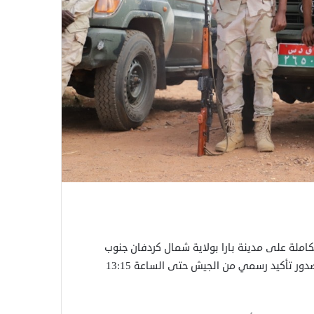
املة على مدينة بارا بولاية شمال كردفان جنوب
السودان، وذلك عقب معارك حاسمة مع الجيش السوداني، دون صدور تأكيد رسمي من الجيش حتى الساعة 13:15