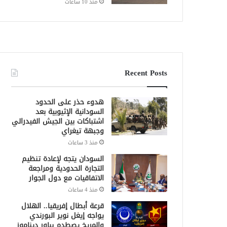
منذ 10 ساعات
Recent Posts
هدوء حذر على الحدود
السودانية الإثيوبية بعد
اشتباكات بين الجيش الفيدرالي
وجبهة تيغراي
منذ 3 ساعات
السودان يتجه لإعادة تنظيم
التجارة الحدودية ومراجعة
الاتفاقيات مع دول الجوار
منذ 4 ساعات
قرعة أبطال إفريقيا.. الهلال
يواجه إيغل نوير البورندي
والمريخ يصطدم بباور ديناموز