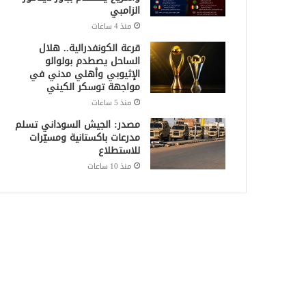
الزامبي
منذ 4 ساعات
قرعة الكونفدرالية.. هلال
الساحل يصطدم بولوالو
الإثيوبي وأهلي مدني في
مواجهة توسكر الكيني
منذ 5 ساعات
مصدر: الجيش السوداني تسلم
مدرعات باكستانية ومسيّرات
للاستطلاع
منذ 10 ساعات