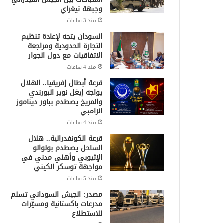
وجبهة تيغراي
منذ 3 ساعات
السودان يتجه لإعادة تنظيم
التجارة الحدودية ومراجعة
الاتفاقيات مع دول الجوار
منذ 4 ساعات
قرعة أبطال إفريقيا.. الهلال
يواجه إيغل نوير البورندي
والمريخ يصطدم بباور ديناموز
الزامبي
منذ 4 ساعات
قرعة الكونفدرالية.. هلال
الساحل يصطدم بولوالو
الإثيوبي وأهلي مدني في
مواجهة توسكر الكيني
منذ 5 ساعات
مصدر: الجيش السوداني تسلم
مدرعات باكستانية ومسيّرات
للاستطلاع