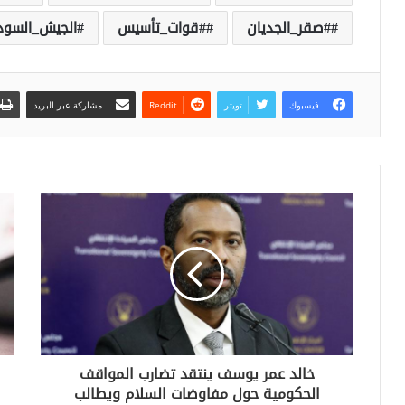
#صقر_الجديان
#قوات_تأسيس
الجيش_السود
فيسبوك
تويتر
مشاركة عبر البريد
خالد عمر يوسف ينتقد تضارب المواقف
الحكومية حول مفاوضات السلام ويطالب