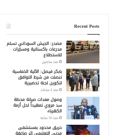
Recent Posts
مصدر: الجيش السوداني تسلم
مدرعات باكستانية ومسيّرات
للاستطلاع
منذ ساعتين
بابكر فيصل: الآلية الخماسية
تنصلت من شرط التوافق
لتكوين لجنة تحضيرية
منذ 4 ساعات
وصول معدات صيانة محطة
سد مروي تمهيداً لحل أزمة
الكهرباء
منذ 16 ساعة
حريق محدود بمستشفى
مدني التعليمي إثر صاعقة