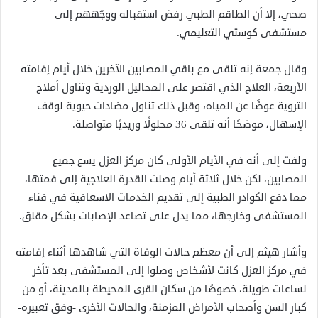
صحي، إلا أن الطاقم الطبي رفض استقباله ووجّههم إلى
مستشفى كوستي التعليمي.
وقال جمعة إنه تلقى مع باقي المصابين الآخرين خلال أيام إقامته
الأربعة، العلاج الذي اقتصر على المحاليل الوردية وتناول أملاح
التروية عوضًا عن المياه، وقبل ذلك تناول مضادات حيوية لوقف
الإسهال، موضحًا أنه تلقى 36 محلولًا وريديًا متواصلة.
ولفت إلى أنه في الأيام الأولى كان مركز العزل يسع جميع
المصابين، لكن خلال ثلاثة أيام وصلت القدرة العلاجية إلى قمتها،
مما دفع الكوادر الطبية إلى تقديم الخدمات الاسعافية في فناء
المستشفى وخارجها، مما يدل على تصاعد الإصابات بشكل مقلق.
وأشار هيثم إلى أن معظم حالات الوفاة التي شاهدها أثناء إقامته
في مركز العزل كانت لأشخاص وصلوا إلى المستشفى بعد تأخر
لساعات طويلة، خصوصًا من سكان القرى المحيطة بالمدينة، أو من
كبار السن وأصحاب الأمراض المزمنة، والحالات الأخرى -وفق تعبيره-