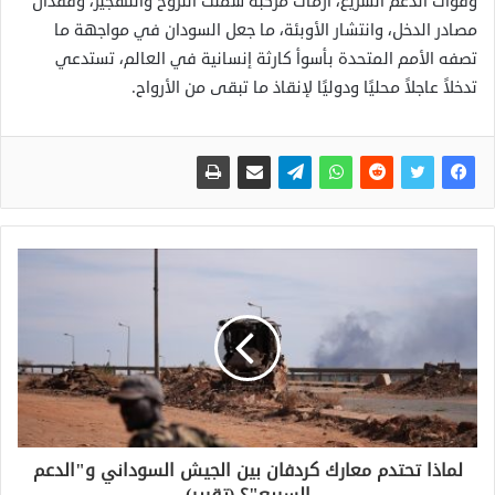
وقوات الدعم السريع، أزمات مركبة شملت النزوح والتهجير، وفقدان
مصادر الدخل، وانتشار الأوبئة، ما جعل السودان في مواجهة ما
تصفه الأمم المتحدة بأسوأ كارثة إنسانية في العالم، تستدعي
تدخلاً عاجلاً محليًا ودوليًا لإنقاذ ما تبقى من الأرواح.
لماذا تحتدم معارك كردفان بين الجيش السوداني و"الدعم
السريع"؟ (تقرير)