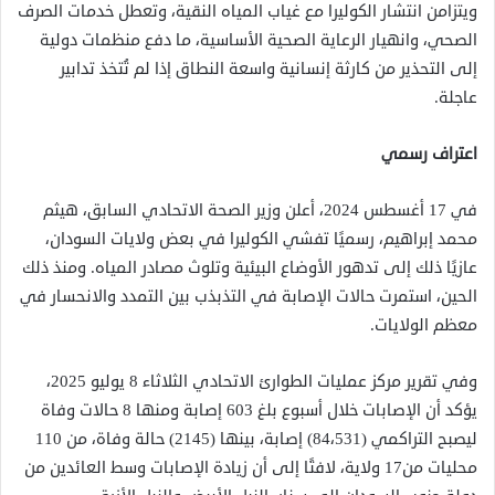
ويتزامن انتشار الكوليرا مع غياب المياه النقية، وتعطل خدمات الصرف
الصحي، وانهيار الرعاية الصحية الأساسية، ما دفع منظمات دولية
إلى التحذير من كارثة إنسانية واسعة النطاق إذا لم تُتخذ تدابير
عاجلة.
اعتراف رسمي
في 17 أغسطس 2024، أعلن وزير الصحة الاتحادي السابق، هيثم
محمد إبراهيم، رسميًا تفشي الكوليرا في بعض ولايات السودان،
عازيًا ذلك إلى تدهور الأوضاع البيئية وتلوث مصادر المياه. ومنذ ذلك
الحين، استمرت حالات الإصابة في التذبذب بين التمدد والانحسار في
معظم الولايات.
وفي تقرير مركز عمليات الطوارئ الاتحادي الثلاثاء 8 يوليو 2025،
يؤكد أن الإصابات خلال أسبوع بلغ 603 إصابة ومنها 8 حالات وفاة
ليصبح التراكمي (84،531) إصابة، بينها (2145) حالة وفاة، من 110
محليات من17 ولاية، لافتًا إلى أن زيادة الإصابات وسط العائدين من