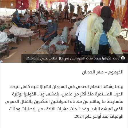
أودت الكوليرا بحياة مئات السودانيين في ظل نظام صحي شبه منهار
الخرطوم – صقر الجديان
بينما يشهد النظام الصحي في السودان انهيارًا شبه كامل نتيجة
الحرب المستمرة منذ أكثر من عامين، يتفشى وباء الكوليرا بوتيرة
متسارعة، ما يفاقم من معاناة المواطنين المكتوين بالقتال الدموي
الذي تعيشه البلاد. وقد سُجلت عشرات الآلاف من الإصابات ومئات
الوفيات منذ أواخر عام 2024.