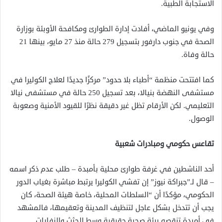
الاستجابة الطبية.
وفي يونيو الماضي، أفادت إدارة الطوارئ ومكافحة الأوبئة بوزارة
الصحة في جنوب دارفور بتسجيل 279 حالة منذ 27 مايو، بينها 21
حالة وفاة.
كما افتتحت منظمة “أطباء بلا حدود” مركزًا جديدًا لعلاج الكوليرا في
مستشفى النهضة بنيالا، بعد تسجيل 250 حالة في مستشفى نيالا
التعليمي. لكن الأرقام تظل غير دقيقة نظرًا للقيود الأمنية وصعوبة
الوصول.
تقاعس حكومي ومبادرات شعبية
أحد الناشطين في غرفة طوارئ محلية بأمبدة – طلب عدم ذكر اسمه
– قال لـ”جبراكة نيوز” إن تفشي الكوليرا يرتبط مباشرة بغياب الدور
الحكومي، مؤكدًا أن “السلطات المحلية، خاصة هيئة الصحة، كان
يجب أن تتدخل بشكل عاجل لتنظيف المدينة وتعقيمها، فالمشهد
في أمبدة تنقصه بيئة صحية حقيقية وسط الجثث والنفايات