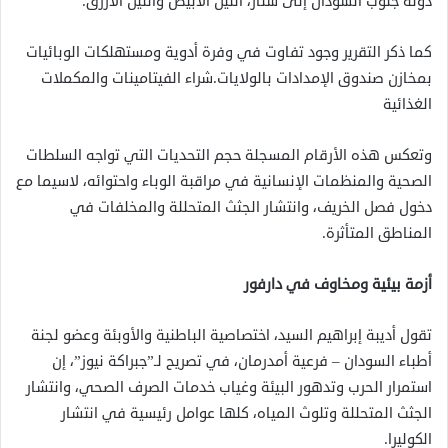
دولة جنوب السودان إلى سنار، النيل الأبيض والنيل الأزرق.
كما ذكر التقرير وجود تفاوت في وفرة أدوية ومستهلكات الوبائيات
بمخازن صندوق الإمدادات بالولايات.شراء الفيتامينات والمكملات
الغذائية
وتعكس هذه الأرقام المسجلة حجم التحديات التي تواجه السلطات
الصحية والمنظمات الإنسانية في مراقبة الوباء واحتوائه، لاسيما مع
دخول فصل الخريف، وانتشار الجثث المتحللة والمخلفات في
المناطق المتأثرة.
أزمة بيئية ومخاوف في دارفور
تقول أديبة إبراهيم السيد، اختصاصية الباطنية والأوبئة وعضو لجنة
أطباء السودان – فرعية أمدرمان، في تصريح لـ”جبراكة نيوز”، إن
استمرار الحرب وتدهور البيئة وغياب خدمات الصرف الصحي، وانتشار
الجثث المتحللة وتلوث المياه، كلها عوامل رئيسية في انتشار
الكوليرا.