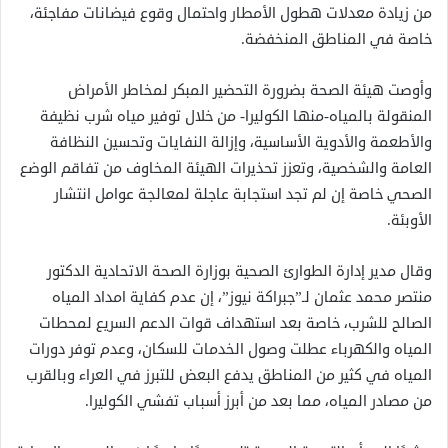
من زيادة معدلات هطول الأمطار واحتمال وقوع فيضانات مفاجئة،
خاصة في المناطق المنخفضة.
وأوصت هيئة الصحة بضرورة التحضير المبكر لمخاطر الأمراض
المنقولة بالمياه-منها الكوليرا- من خلال توفير مياه شرب نظيفة
والأطعمة والأدوية الأساسية، وإزالة النفايات وتحسين النظافة
العامة والشخصية، وتعزز تحذيرات الهيئة المخاوف من تفاقم الوضع
الصحي خاصة إن لم تجد استجابة عاجلة لمعالجة عوامل انتشار
الأوبئة.
وقال مدير إدارة الطوارئ الصحية بوزارة الصحة الاتحادية الدكتور
منتصر محمد عثمان لـ”جبراكة نيوز”، إن عدم كفاية امداد المياه
الصالح للشرب، خاصة بعد استهداف قوات الدعم السريع لمحطات
المياه والكهرباء عطلت وصول الخدمات للسكان، وعدم توفر دورات
المياه في كثير من المناطق يدفع البعض للتبرز في العراء وبالقرب
من مصادر المياه، مما بعد من أبرز أسباب تفشي الكوليرا.