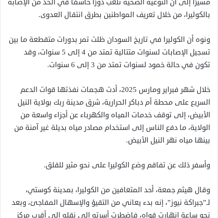
مشيرًا إلى أن التوعية الصحية تلعب دورًا حاسمًا في الحد من الإصابة
بالكوليرا، من خلال تعريف المواطنين بطرق انتقال العدوى.
ونوه أن الكوليرا في تاريخ السودان ظلت تمر بدورات متقطعة ما بين
تسجيل الإصابات لسنوات متتالية تمتد من 4 إلى 5 سنوات، وقد
تكون في حالة خمود لسنوات تمتد من 3 إلى 6 سنوات.
خلال شهر فبراير ومارس 2025، أدت هجمات نفذتها قوات الدعم
السريع على محطة أم دباكر الحرارية، شرق مدينة ربك بولاية النيل
الأبيض، إلى توقف خدمات المياه والكهرباء عن أجزاء واسعة من
الولاية، ما دفع الناس إلى استخدام مصادر مياه بديلة غير آمنة من
بينها مياه نهر النيل الأبيض.
وأسفر ذلك عن تفاقم وضع الكوليرا على نحو مثير للقلق.
وقال هيثم جمعة، أحد المتعافين من الكوليرا، بمدينة كوستي،
لـ”جبراكة نيوز”، إنه بدء يعاني من التقيؤ والإسهال المفاجئ، وبعد
نحو ساعة انهارت قواه، فاضطرت أسرته إلى نقله إلى أقرب مركز