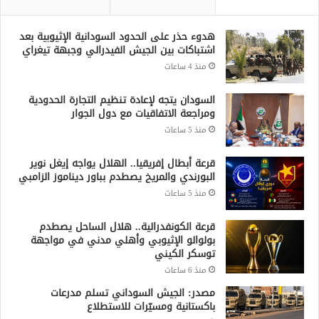
هدوء حذر على الحدود السودانية الإثيوبية بعد
اشتباكات بين الجيش الفيدرالي وجبهة تيغراي
منذ 4 ساعات
السودان يتجه لإعادة تنظيم التجارة الحدودية
ومراجعة الاتفاقيات مع دول الجوار
منذ 5 ساعات
قرعة أبطال إفريقيا.. الهلال يواجه إيغل نوير
البورندي والمريخ يصطدم بباور ديناموز الزامبي
منذ 5 ساعات
قرعة الكونفدرالية.. هلال الساحل يصطدم
بولوالو الإثيوبي وأهلي مدني في مواجهة
توسكر الكيني
منذ 6 ساعات
مصدر: الجيش السوداني تسلم مدرعات
باكستانية ومسيّرات للاستطلاع