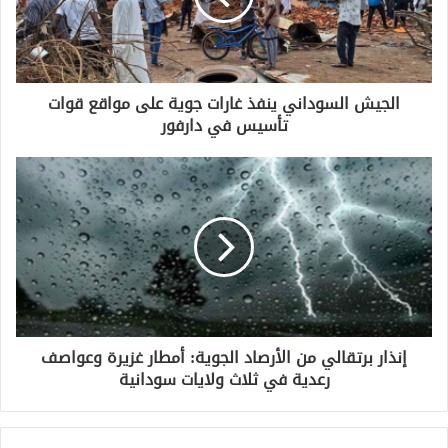
الجيش السوداني ينفذ غارات جوية على مواقع قوات
تأسيس في دارفور
إنذار برتقالي من الأرصاد الجوية: أمطار غزيرة وعواصف
رعدية في ثلاث ولايات سودانية