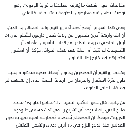
مخالفات، سوى شبهة ما يُعرف اصطلاحًا بـ”غرابة الوجوه”، وهو
توصيف يطعن فيه معارضون للحكومة باعتباره غير قانوني.
وفي هذا السياق، أوضح أحمد آدم إبراهيم، والد المعتقل بدر الدين،
أن ابنه وأربعة آخرين ينحدرون من ولاية شمال دارفور، اعتُقلوا في 24
أبريل الماضي بذريعة التعاون مع قوات التأسيس. وأضاف أن
التحقيقات لم تثبت أي صلة لهم بهذه القوات، مؤكدًا أن استمرار
احتجازهم يُعد خارج إطار القانون.
وكشف إبراهيم أن المحتجزين يعانون أوضاعًا صحية متدهورة بسبب
طول فترة الاعتقال والحرمان من الرعاية الطبية، حتى إن بعضهم لم
يعد قادرًا على الوقوف.
من جانبه، قال عضو المكتب التنفيذي لـ”محامو الطوارئ” محمد
صلاح الدين، إنه لا يوجد أي تشريع رسمي تحت مسمى “الوجوه
الغريبة”، موضحًا أن المصطلح يُستخدم كممارسة أمنية تمييزية بحق
المدنيين منذ اندلاع النزاع في 15 أبريل 2023، وتشمل التفتيش