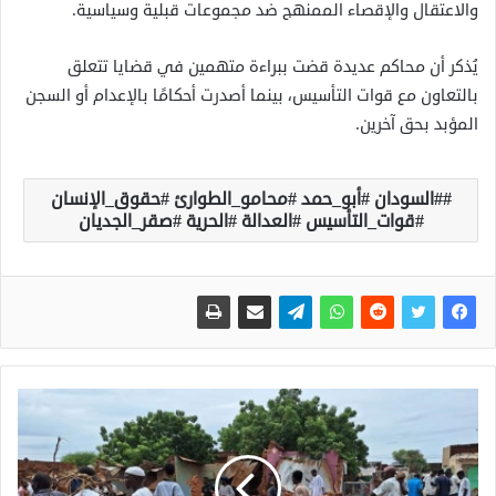
والاعتقال والإقصاء الممنهج ضد مجموعات قبلية وسياسية.
يُذكر أن محاكم عديدة قضت ببراءة متهمين في قضايا تتعلق
بالتعاون مع قوات التأسيس، بينما أصدرت أحكامًا بالإعدام أو السجن
المؤبد بحق آخرين.
#السودان #أبو_حمد #محامو_الطوارئ #حقوق_الإنسان
#قوات_التأسيس #العدالة #الحرية #صقر_الجديان