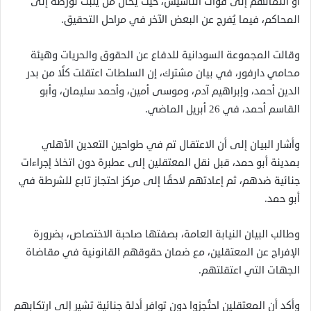
أو انتمائهم إلى قوات التأسيس، حيث يُحال من يثبت تورطه إلى
المحاكم، فيما يُفرج عن البعض الآخر في مراحل التحقيق.
وقالت المجموعة السودانية للدفاع عن الحقوق والحريات وهيئة
محامي دارفور، في بيان مشترك، إن السلطات اعتقلت كلًا من بدر
الدين أحمد، وإبراهيم آدم، وموسى أمين، وأحمد سليمان، وأبو
القاسم أحمد، في 26 أبريل الماضي.
وأشار البيان إلى أن الاعتقال تم في طواحين التعدين الأهلي
بمدينة أبو حمد، قبل نقل المعتقلين إلى عطبرة دون اتخاذ إجراءات
جنائية ضدهم، ثم إعادتهم لاحقًا إلى مركز احتجاز تابع للشرطة في
أبو حمد.
وطالب البيان النيابة العامة، بصفتها صاحبة الاختصاص، بضرورة
الإفراج عن المعتقلين، مع ضمان حقوقهم القانونية في مقاضاة
الجهات التي اعتقلتهم.
وأكد أن المعتقلين احتُجزوا دون توافر أدلة جنائية تشير إلى ارتكابهم