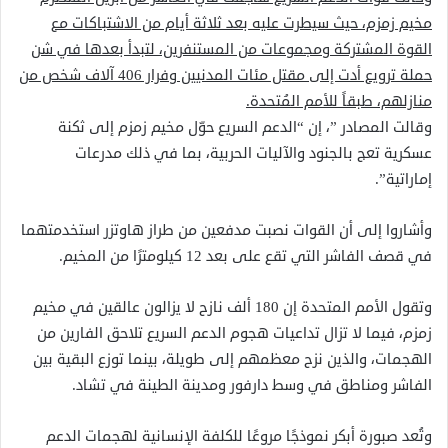
مخيم زمزم، حيث سيطرت عليه بعد ثلاثة أيام من الاشتباكات مع
القوة المشتركة ومجموعات من المستنفرين، لتبدأ بعدها في شن
حملة ترويع أدت إلى مقتل مئات المدنيين وفرار 406 آلاف شخص من
منازلهم، طبقاً للأمم المُتحدة.
وقالت المصادر ”، إن “الدعم السريع حوّل مخيم زمزم إلى ثكنة
عسكرية تعج بالجنود والآليات الحربية، بما في ذلك مدرعات
إماراتية”.
وأشاروا إلى أن القوات نصبت مدفعين من طراز هاوتزر استخدمتهما
في قصف الفاشر التي تقع على بعد 12 كيلومترًا من المخيم.
وتقول الأمم المتحدة إن 180 ألف نازح لا يزالون عالقين في مخيم
زمزم، فيما لا تزال تداعيات هجوم الدعم السريع تلاحق الفارين من
الهجمات، والذين نزح معظمهم إلى طويلة، بينما توزع البقية بين
الفاشر ومناطق في وسط دارفور ومدينة الطينة في تشاد.
وتُعد صبورة أبكر نموذجًا مروعًا للكلفة الإنسانية لهجمات الدعم