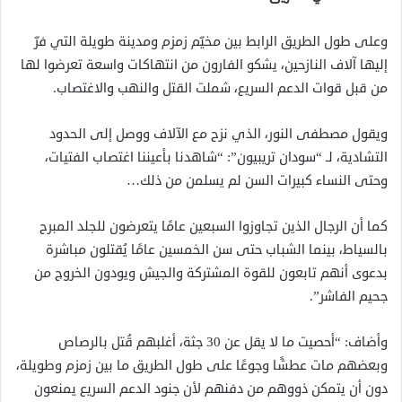
وعلى طول الطريق الرابط بين مخيّم زمزم ومدينة طويلة التي فرّ
إليها آلاف النازحين، يشكو الفارون من انتهاكات واسعة تعرضوا لها
من قبل قوات الدعم السريع، شملت القتل والنهب والاغتصاب.
ويقول مصطفى النور، الذي نزح مع الآلاف ووصل إلى الحدود
التشادية، لـ “سودان تريبيون”: “شاهدنا بأعيننا اغتصاب الفتيات،
وحتى النساء كبيرات السن لم يسلمن من ذلك…
كما أن الرجال الذين تجاوزوا السبعين عامًا يتعرضون للجلد المبرح
بالسياط، بينما الشباب حتى سن الخمسين عامًا يُقتلون مباشرة
بدعوى أنهم تابعون للقوة المشتركة والجيش ويودون الخروج من
جحيم الفاشر”.
وأضاف: “أحصيت ما لا يقل عن 30 جثة، أغلبهم قُتل بالرصاص
وبعضهم مات عطشًا وجوعًا على طول الطريق ما بين زمزم وطويلة،
دون أن يتمكن ذووهم من دفنهم لأن جنود الدعم السريع يمنعون