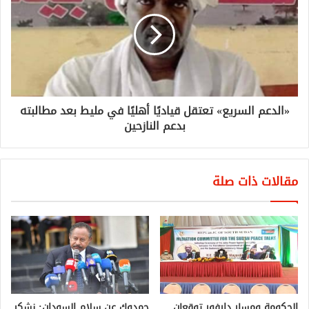
«الدعم السريع» تعتقل قياديًا أهليًا في مليط بعد مطالبته
بدعم النازحين
مقالات ذات صلة
الحكومة ومسار دارفور توقعان
حمدوك عن سلام السودان: نشكر