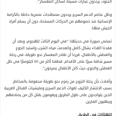
الجنود، يرددون عبارات مسيئة لسكان المعسكر”.
وظل عناصر الدعم السريع يرددون مصطلحات عنصرية حاطة بالكرامة
الإنسانية ضد خصومهم من الحركات المسلحة، دون أن يسلم أفراد
الجيش منها.
تمضي صبورة في حديثها: “في اليوم الثالث للهجوم، وبعد أن
فقدنا الغذاء بشكل كامل وانعدمت مياه الشرب واستبد الجوع
والعطش بالأطفال، قررنا أن نغادر المعسكر نحو طويلة، في رحلة
مسير شاقة سيرًا على الأقدام. قطعنا أكثر من 60 كيلومترًا في ظل
العطش والجوع، حيث كان الأطفال يصرخون”.
وأفادت بأن رحلة النزوح من زمزم نحو طويلة محفوفة بالمخاطر
بسبب الانتشار الكثيف لقوات الدعم السريع ومليشيات القبائل العربية
الذين يتواجدون على طول الطريق ويقومون بقتل كل من يصادفهم
وينهبون الفارين.
انتهاكات في الطريق