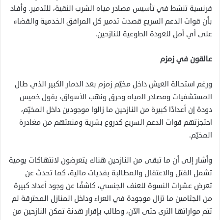
فرنسية تنشط في تأسيس مصادر مياه الشرب النقية، للتدمير. وأفاد
بأن قوات الدعم السريع قصدت تدمير كل المرافق الخدمية والقضاء
على أي أمل للعودة الطوعية للنازحين.
عالقون في زمزم
ورغم استحالة العيش داخل مخيّم زمزم بعد الدمار الكبير الذي طال
المستشفيات ومصادر المياه وحرق ونهب الأسواق، يقول خميس
دودة إن أعدادًا كبيرة من النازحين ما زالوا موجودين داخل المخيّم،
احتجزتهم قوات الدعم السريع كدروع بشرية ومنعتهم من مغادرة
المخيّم.
وأشار إلى أن ما تبقى من النازحين هناك يتعرضون لانتهاكات يومية
تشمل القتل والاعتقال والمطالبة بفديات مالية، كما تحدث عن
تعرض عشرات النسوة للعنف الجنسي، كاشفًا عن وجود أعداد كبيرة
من الجثامين ما تزال موجودة في العراء وداخل المنازل المحترقة لم
تتم مواراتها الثرى حتى الآن، وطالب بإقرار هدنة تمكن النازحين من