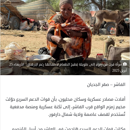
امرأة فرت من زمزم إلى طويلة تطبخ الطعام لأطفالها رغم الإرهاق.. الأربعاء 25
أبريل 2025
الفاشر – صقر الجديان
أفادت مصادر عسكرية وسكان محليون، بأن قوات الدعم السريع حوّلت
مخيم زمزم الواقع قرب الفاشر، إلى ثكنة عسكرية ومنصة مدفعية
تُستخدم لقصف عاصمة ولاية شمال دارفور.
وكانت قوات الدعم السريع هاجمت في العاشر من أبريل المُنصرم