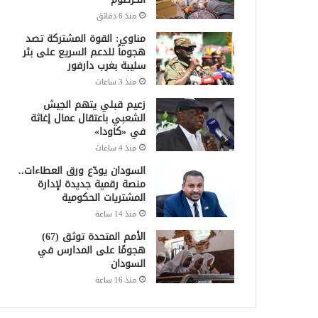
منذ 6 دقائق
مناوي: القوة المشتركة تصد
هجوماً للدعم السريع على بئر
سليبة بغرب دارفور
منذ 3 ساعات
زعيم قبلي يتهم الجيش
الشعبي باعتقال عمال إغاثة
في «كاودا»
منذ 4 ساعات
السودان يودّع ورق العطاءات..
منصة رقمية جديدة لإدارة
المشتريات الحكومية
منذ 14 ساعة
الأمم المتحدة توثق (67)
هجومًا على المدارس في
السودان
منذ 16 ساعة