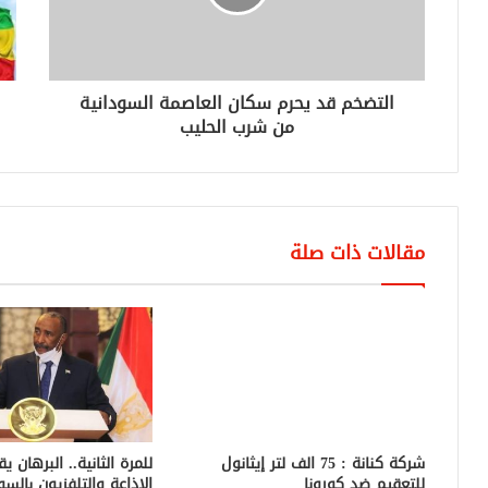
التضخم قد يحرم سكان العاصمة السودانية
من شرب الحليب
مقالات ذات صلة
شركة كنانة : 75 الف لتر إيثانول
للمرة الثانية.. البرهان ي
للتعقيم ضد كورونا
الإذاعة والتلفزيون بالسو