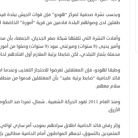
طفلين لدى وصولهم البلدة قادمين من قرية “أمورة” الخاضعة ل
محملة بثمار التبلدي، لكن ضابطا برتبة الملازم أول اقتادهم لحا
وطبقا لهودو، فإن المعتقلين تعرضوا للاحتجاز التعذيب وعندما
قائد الحامية “ضابط برتبة عقيد” بأن المعتقلين قدموا من منط
سلام معهم.
ومنذ العام 2011 تقود الحركة الشعبية ـ شمال، تمردا 
الأزرق.
وإثر رفض قائد الحامية اطلاق سراحهم بموجب أمر ساري لوالي 
المتمردين بالتسوق، تجمهر المواطنون أمام الحامية مطالبين بإ