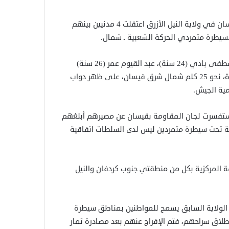
وبحسب نشرة صحفية لمركز “هودو” فإن قوات الجيش ببلدة قيسان في ولاية النيل الأزرق اعتقلت 4 مدنيين بينهم
سيطرة متمردي الحركة الشعبية ـ شمال.
وأفادت النشرة التي تلقتها شبكة صقر الجديان، الجمعة، بأن مصطفى بادي (24 سنة)، عبد القيوم عمر (26 سنة)
وأمير يحيى (8 سنوات) وميرغني عبود (9 سنوات) وصلوا من أمورة، نحو 25 كلم شمال شرق قيسان، على ظهر دواب
مية الجيش.
 استفسرت لجان المقاومة بقيسان عن مصيرهم أبلغهم
قة تحت سيطرة متمردين ليس لدى السلطات اتفاقية
ضد الحكومة المركزية بكل من منطقتي جنوب كردفان والنيل
الولاية السابق يسمح للمواطنين بمناطق سيطرة
طلاق سراحهم، فتم الإفراج عنهم بعد مصادرة ثمار