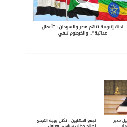
لجنة إثيوبية تتهم مصر والسودان بـ"أعمال
عدائية".. والخرطوم تنفي
تجمع المهنيين : تكتل يوجه التجمع
لصالح خطاب سياسي معزول
يونيو 6, 2020
قيل مدير
دان