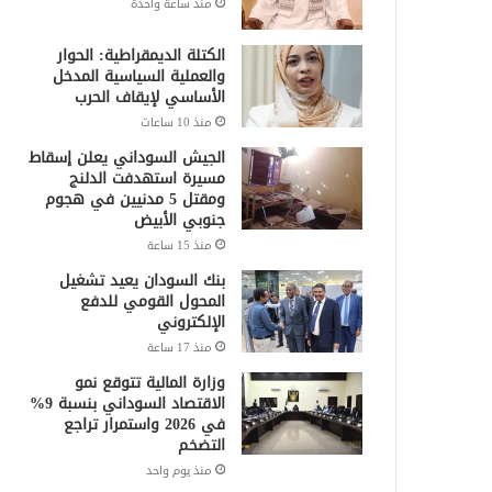
منذ ساعة واحدة
الكتلة الديمقراطية: الحوار
والعملية السياسية المدخل
الأساسي لإيقاف الحرب
منذ 10 ساعات
الجيش السوداني يعلن إسقاط
مسيرة استهدفت الدلنج
ومقتل 5 مدنيين في هجوم
جنوبي الأبيض
منذ 15 ساعة
بنك السودان يعيد تشغيل
المحول القومي للدفع
الإلكتروني
منذ 17 ساعة
وزارة المالية تتوقع نمو
الاقتصاد السوداني بنسبة 9%
في 2026 واستمرار تراجع
التضخم
منذ يوم واحد