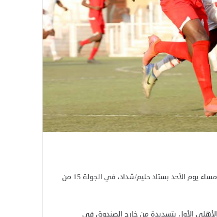
حقق الأهلي مروي، الفوز على الشرطة القضارف، بنتيجة (2-0) مساء يوم الأحد بستاد حليم/شداد، في الجولة 15 من
صغر لاعبي الدوري (18 عاما)، هدف الأهلي الأول بتسديدة من خارج الصندوق في