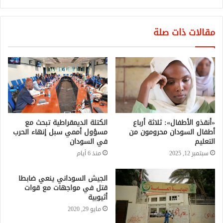
مقالات ذات صلة
«أنقذو الأطفال»: ثلاثة أرباع
الكتلة الديمقراطية تبحث مع
أطفال السودان محرومون من
مسؤول أممي سبل إنهاء الحرب
التعليم
في السودان
سبتمبر 12, 2025
منذ 6 أيام
الجيش السوداني ينعي ضابطا
قتل في مواجهات مع قوات
أثيوبية
مايو 29, 2020