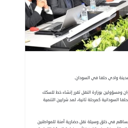
دينة وادي حلفا في السودان.
ن ومسؤولين بوزارة النقل تقرر إنشاء خط للسكك
وان لأبوسمبل كمرحلة أولى بطول 283،5 كم، ولحلفا السودانية كمرحلة ثانية، لمد شرايين التنمية
يساهم في خلق وسيلة نقل حضارية آمنة للمواطنين