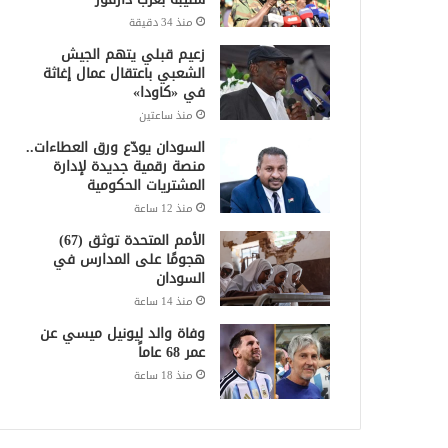
منذ 34 دقيقة
زعيم قبلي يتهم الجيش
الشعبي باعتقال عمال إغاثة
في «كاودا»
منذ ساعتين
السودان يودّع ورق العطاءات..
منصة رقمية جديدة لإدارة
المشتريات الحكومية
منذ 12 ساعة
الأمم المتحدة توثق (67)
هجومًا على المدارس في
السودان
منذ 14 ساعة
وفاة والد ليونيل ميسي عن
عمر 68 عاماً
منذ 18 ساعة