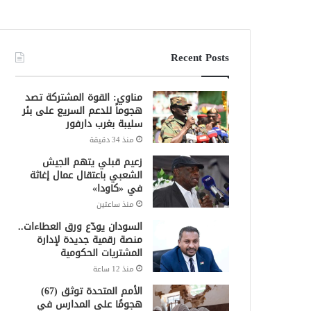
Recent Posts
مناوي: القوة المشتركة تصد
هجوماً للدعم السريع على بئر
سليبة بغرب دارفور
منذ 34 دقيقة
زعيم قبلي يتهم الجيش
الشعبي باعتقال عمال إغاثة
في «كاودا»
منذ ساعتين
السودان يودّع ورق العطاءات..
منصة رقمية جديدة لإدارة
المشتريات الحكومية
منذ 12 ساعة
الأمم المتحدة توثق (67)
هجومًا على المدارس في