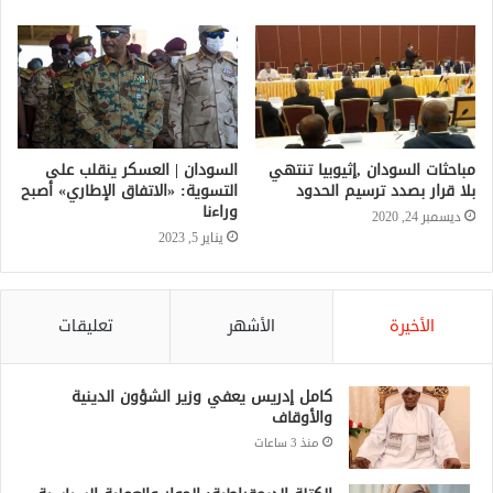
مباحثات السودان ,إثيوبيا تنتهي
السودان | العسكر ينقلب على
بلا قرار بصدد ترسيم الحدود
التسوية: «الاتفاق الإطاري» أصبح
وراءنا
ديسمبر 24, 2020
يناير 5, 2023
الأخيرة
الأشهر
تعليقات
كامل إدريس يعفي وزير الشؤون الدينية
والأوقاف
منذ 3 ساعات