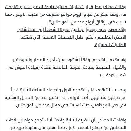
وقالت مصادر محلية إن “طائرات مسيّرة تابعة للدعم السريع هاجمت
في وقت مبكر من صباح اليوم مواقع متفرقة من مدينة الأبيض، مما
تسبب في إزهاق أرواح عدد من المواطنين”.
وأكد مصدر طبي وصول جثامين نحو 16 شخصاً إلى مستشفى
الأبيض التعليمي، قُتلوا خلال الهجمات العنيفة التي شنتها
الطائرات المسيّرة.
واستهدف الهجوم، وفقاً لشهود عيان، أحياء المطار والموظفين
والأحياء المحيطة بقيادة الفرقة الخامسة مشاة (قيادة الجيش في
شمال كردفان).
وبحسب الشهود، فإن الهجوم الأول وقع عند الساعة الثانية فجراً
عبر ضربتين متتاليتين، أدت الأولى إلى تدمير عدد من المنازل السكنية
في حي الموظفين، حيث تسببت في مقتل عدد من المواطنين.
وأفادت المصادر بأن الضربة الثانية وقعت أثناء تجمع مواطنين لإجلاء
المصابين من موقع القصف الأول، مما تسبب في سقوط مزيد من