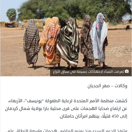
تعرضت النساء لانتهاكات جسيمة في سياق النزاع
وكالات – صقر الجديان
كشفت منظمة الأمم المتحدة لرعاية الطفولة “يونيسف”، الأربعاء،
عن ارتفاع ضحايا الهجمات على قرى محلية بارا بولاية شمال كردفان
إلى 450 قتيلًا، بينهم امرأتان حاملتان.
وتنفذ الدعم السريع منذ يونيو الماضي هجمات واسعة النطاق على