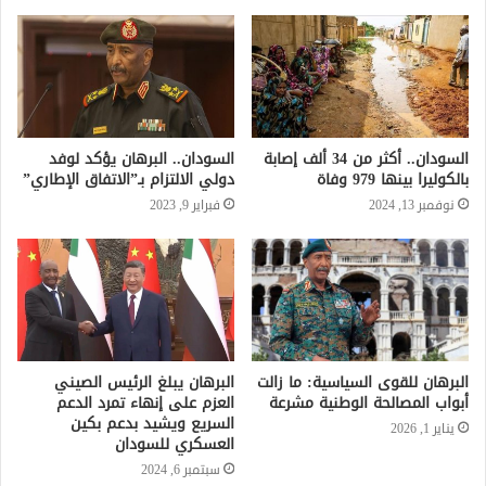
السودان.. أكثر من 34 ألف إصابة
السودان.. البرهان يؤكد لوفد
بالكوليرا بينها 979 وفاة
دولي الالتزام بـ”الاتفاق الإطاري”
نوفمبر 13, 2024
فبراير 9, 2023
البرهان للقوى السياسية: ما زالت
البرهان يبلغ الرئيس الصيني
أبواب المصالحة الوطنية مشرعة
العزم على إنهاء تمرد الدعم
السريع ويشيد بدعم بكين
يناير 1, 2026
العسكري للسودان
سبتمبر 6, 2024