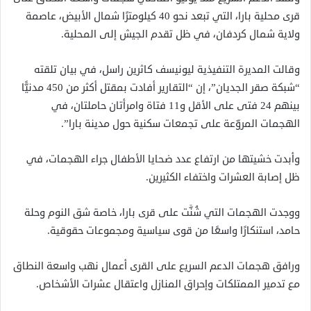
قرى محلية بارا، التي تبعد نحو 40 كيلومترًا شمال الأبيض، عاصمة
ولاية شمال كردفان، في ظل تقدم الجيش إلى المحلية.
وقالت المديرة التنفيذية ليونيسف كاثرين راسل، في بيان تلقته
“شبكة صقر الجديان”، إن “التقارير أفادت بمقتل أكثر من 450 مدنيًّا
بينهم 24 فتى على الأقل و11 فتاة وامرأتان حاملتان، في
الهجمات المروّعة على تجمعات سكنية حول مدينة بارا”.
وأبدت خشيتها من ارتفاع عدد ضحايا الأطفال جراء الهجمات، في
ظل إصابة العشرات واختفاء الكثيرين.
ووجدت الهجمات التي شُنَّت على قرى بارا، خاصة شق النوم وحلة
حامد، استنكارًا واسعًا من قوى سياسية ومجموعات حقوقية.
ورافق هجمات الدعم السريع على القرى أعمال نهب واسعة النطاق
مع تدمير الممتلكات وإحراق المنازل واعتقال عشرات الأشخاص.