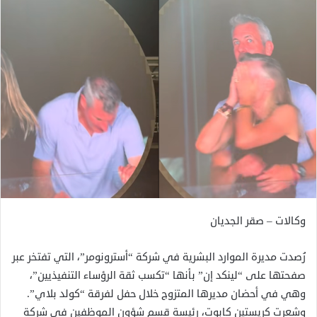
وكالات – صقر الجديان
رُصدت مديرة الموارد البشرية في شركة “أسترونومر”، التي تفتخر عبر
صفحتها على “لينكد إن” بأنها “تكسب ثقة الرؤساء التنفيذيين”،
وهي في أحضان مديرها المتزوج خلال حفل لفرقة “كولد بلاي”.
وشعرت كريستين كابوت، رئيسة قسم شؤون الموظفين في شركة