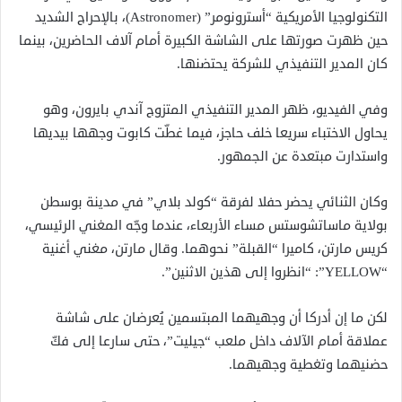
التكنولوجيا الأمريكية “أسترونومر” (Astronomer)، بالإحراج الشديد
حين ظهرت صورتها على الشاشة الكبيرة أمام آلاف الحاضرين، بينما
كان المدير التنفيذي للشركة يحتضنها.
وفي الفيديو، ظهر المدير التنفيذي المتزوج آندي بايرون، وهو
يحاول الاختباء سريعا خلف حاجز، فيما غطّت كابوت وجهها بيديها
واستدارت مبتعدة عن الجمهور.
وكان الثنائي يحضر حفلا لفرقة “كولد بلاي” في مدينة بوسطن
بولاية ماساتشوستس مساء الأربعاء، عندما وجّه المغني الرئيسي،
كريس مارتن، كاميرا “القبلة” نحوهما. وقال مارتن، مغني أغنية
“YELLOW”: “انظروا إلى هذين الاثنين”.
لكن ما إن أدركا أن وجهيهما المبتسمين يُعرضان على شاشة
عملاقة أمام الآلاف داخل ملعب “جيليت”، حتى سارعا إلى فكّ
حضنيهما وتغطية وجهيهما.