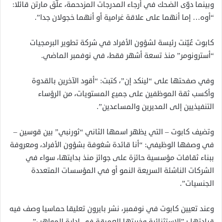
وبينما دوّى الضحك في أرجاء المدرجات المزدحمة، علّق مارتن قائلا:
“أوه… إما أنهما على علاقة غرامية أو أنهما خجولان جدا”.
كابوت عُيّنت رئيسة لشؤون الأفراد في شركة تطوير البرمجيات
“أسترونومر” منذ تسعة أشهر فقط، في نوفمبر الماضي.
وفي صفحتها على “لينكد إن”، كتبت: “أقود الآخرين بالقدوة
وأكسب ثقة الموظفين على جميع المستويات، من الرؤساء
التنفيذيين إلى المديرين والمساعدين”.
وتضيف كابوت – التي يظهر اسمها الثاني “ثورنبي” بين قوسين –
في وصفها الوظيفي: “أنا قائدة شغوفة بشؤون الأفراد، ومعروفة
ببناء ثقافات مؤسسية حائزة على جوائز منذ بدايتها، سواء في
الشركات الناشئة السريعة النمو أو في المؤسسات المتعددة
الجنسيات”.
وعند تعيين كابوت في نوفمبر، نشر بايرون تعليقا حماسيا وصف فيه
قيادتها بـ”الاستثنائية وخبرتها العميقة في إدارة المواهب”.