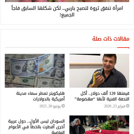
امرأة تنفق ثروة لتصبح باربي.. لكن شكلها السابق فاجأ
الجميع!
مقالات ذات صلة
قيمتها 120 ألف دولار.. أكل
هليكوبتر تمطر سماء مدينة
التحفة الفنية لأنها “مهضومة”
أمريكية بالدولارات
فبراير 23, 2020
يونيو 30, 2025
السودان ليس الأول.. دول عربية
أخرى أفطرت بالخطأ في الأعوام
الماضية