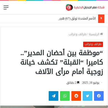
الق
الأمم المتحدة توثق (67) هجومًا على المدارس في السودان
الرئيسية
/
طرائف وغرائب
طرائف وغرائب
“موظفة بين أحضان المدير”..
كاميرا “القبلة” تكشف خيانة
زوجية أمام مرأى الآلاف
يوليو 18, 2025
2 دقائق
فيسبوك
تويتر
واتساب
تيلقرام