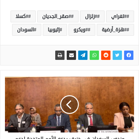
#تغراي
#زلزال
#صقر_الجديان
#كسلا
#هزة_أرضية
#ويكرو
إثيوبيا
السودان
مندوب السودان في جنيف يدعو الأمم المتحدة لدعم