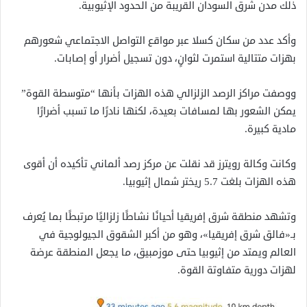
ذلك مدن شرق السودان القريبة من الحدود الإثيوبية.
وأكد عدد من سكان كسلا عبر مواقع التواصل الاجتماعي شعورهم
بهزات متتالية استمرت لثوانٍ، دون تسجيل أضرار أو إصابات.
ووصفت مراكز الرصد الزلزالي هذه الهزات بأنها “متوسطة القوة”
يمكن الشعور بها لمسافات بعيدة، لكنها نادرًا ما تسبب أضرارًا
مادية كبيرة.
وكانت وكالة رويترز قد نقلت عن مركز رصد ألماني تأكيده أن أقوى
هذه الهزات بلغت 5.7 ريختر شمال إثيوبيا.
وتشهد منطقة شرق إفريقيا أحيانًا نشاطًا زلزاليًا مرتبطًا بما يُعرف
بـ«فالق شرق إفريقيا»، وهو من أكبر الشقوق الجيولوجية في
العالم ويمتد من إثيوبيا حتى موزمبيق، ما يجعل المنطقة عرضة
لهزات دورية متفاوتة القوة.