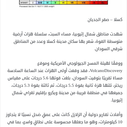
كسلا – صقر الجديان
شهدت مناطق شمال إثيوبيا، مساء السبت، سلسلة هزات أرضية
متوسطة القوة، شعر بها سكان مدينة كسلا وعدد من المناطق
شرقي السودان.
ووفقًا لهيئة المسح الجيولوجي الأمريكية وموقع
VolcanoDiscovery، فقد وقعت أولى الهزات عند الساعة السادسة
مساءً تقريبًا بتوقيت السودان، بلغت قوتها 5.6 درجات على مقياس
ريختر، تلتها هزة ثانية بقوة 5.5 درجات، ثم ثالثة بقوة 5.3 درجات،
جميعها في منطقة قريبة من مدينة ويكرو بإقليم تغراي شمال
إثيوبيا.
وأفادت تقارير دولية أن الزلازل كانت على عمقٍ ضحل نسبيًا لا يتجاوز
10 كيلومترات، وهو ما جعلها محسوسة على نطاقٍ واسع، بما في