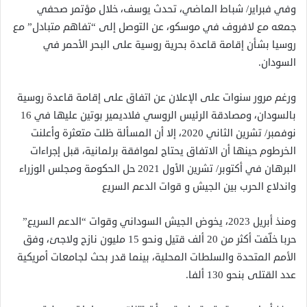
وفي فبراير/ شباط الماضي، تحدث يوسف، خلال مؤتمر صحفي
جمعه مع لافروف في موسكو، عن التوصل إلى “تفاهم متبادل” مع
روسيا بشأن إقامة قاعدة بحرية روسية على البحر الأحمر في
السودان.
ورغم مرور سنوات على الإعلان عن اتفاق على إقامة قاعدة روسية
بالسودان، ومصادقة الرئيس الروسي فلاديمير بوتين عليها في 16
نوفمبر/ تشرين الثاني 2020، إلا أن المسألة ظلت متعثرة وأعلنت
الخرطوم حينها أن الاتفاق يحتاج لموافقة برلمانية، قبل إجراءات
البرهان في أكتوبر/ تشرين الأول 2021 حل الحكومة ومجلس الوزراء
واندلاع الحرب بين الجيش و قوات الدعم السريع
ومنذ أبريل 2023، يخوض الجيش السوداني وقوات “الدعم السريع”
حربا خلّفت أكثر من 20 ألف قتيل ونحو 15 مليون نازح ولاجئ، وفق
الأمم المتحدة والسلطات المحلية، بينما قدر بحث لجامعات أمريكية
عدد القتلى بنحو 130 ألفا.