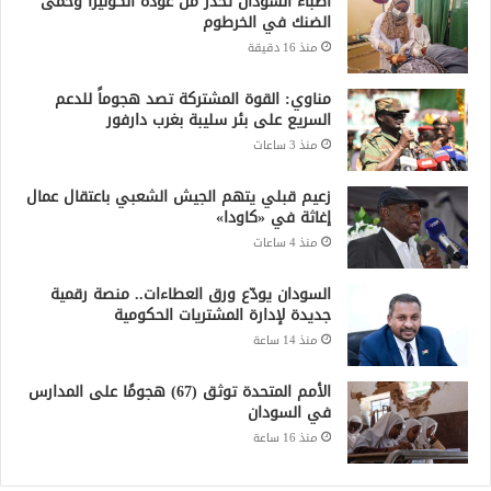
أطباء السودان تحذر من عودة الكوليرا وحمى
الضنك في الخرطوم
منذ 16 دقيقة
مناوي: القوة المشتركة تصد هجوماً للدعم
السريع على بئر سليبة بغرب دارفور
منذ 3 ساعات
زعيم قبلي يتهم الجيش الشعبي باعتقال عمال
إغاثة في «كاودا»
منذ 4 ساعات
السودان يودّع ورق العطاءات.. منصة رقمية
جديدة لإدارة المشتريات الحكومية
منذ 14 ساعة
الأمم المتحدة توثق (67) هجومًا على المدارس
في السودان
منذ 16 ساعة