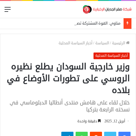
الق
مناوي: القوة المشتركة تصد هجوماً للدعم السريع على بئر سليبة بغرب دارفور
الرئيسية
/
السياسة
/
أخبار السياسة المحلية
أخبار السياسة المحلية
وزير خارجية السودان يطلع نظيره
الروسي على تطورات الأوضاع في
بلاده
خلال لقاء على هامش منتدى أنطاليا الدبلوماسي في
نسخته الرابعة بتركيا
أبريل 12, 2025
دقيقة واحدة
فيسبوك
تويتر
واتساب
تيلقرام