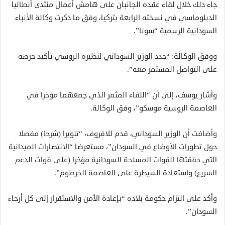
جاء ذلك خلال لقاء عقده الجانبان على هامش أعمال منتدى أنطاليا
الدبلوماسي في نسخته الرابعة بتركيا، وفق ما ذكرت وكالة الأنباء
السودانية الرسمية “سونا”.
ووفق الوكالة: “جدد الوزير السوداني لنظيره الروسي تأكيد حرصه
على التواصل المستمر معه”.
وأشار يوسف، إلى أن “اللقاء المثمر الذي جمعهما مؤخرا في
العاصمة الروسية موسكو”، وفق الوكالة.
وأضافت أن الوزير السوداني، قدم للافروف، “تنويرا (شرحا) مفصلا
حول تطورات الأوضاع في السودان”، مستعرضا “الانتصارات الميدانية
التي حققتها القوات المسلحة السودانية مؤخرا (على قوات الدعم
السريع) واستعادة السيطرة على العاصمة الخرطوم”.
وأكد على التزام حكومة بلاده “بإعادة الأمن والاستقرار إلى كل أرجاء
السودان”.