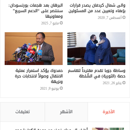
والى شمال كردفان يصدر قرارات
البرهان بعد هجمات بورتسودان:
بإعفاء وتعيين عدد من المسئولين
سننتصر على “الدعم السريع”
ومعاونيها
أغسطس 7, 2020
مايو 7, 2025
وساطة جوبا تقدم مقترحاً لتقاسم
حمدوك يؤكد استمرار عملية
حصة (الثورية) في السُّلطة
الانتقال وصولاً لانتخابات حرة
ونزيهة
يناير 26, 2021
يونيو 9, 2021
الأخيرة
الأشهر
تعليقات