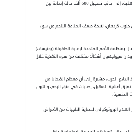
وأضافت أن إقليم دارفور شهد وفاة 45 ألف طفل بسبب سوء التغذية، إلى جانب تسجيل 680 ألف حالة إصابة بين
 مناطق جنوب كردفان، نتيجة ضعف المناعة الناجم عن سوء
ال بمنظمة الأمم المتحدة لرعاية الطفولة (يونيسف)
مسة في السودان سيواجهون أشكالًا مختلفة من سوء التغذية خلال
د تعرض 197 طفلًا للاغتصاب منذ اندلاع الحرب، مشيرة إلى أن معظم الضحايا من
و تمزق أغشية المهبل، إصابات في عنق الرحم، والتبول
ت الجنسية.
 العلاج البروتوكولي لحماية الناجيات من الأمراض