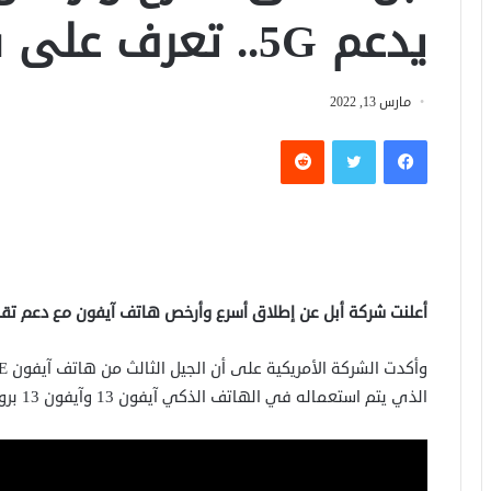
يدعم 5G.. تعرف على سعره
مارس 13, 2022
فيسبوك
تويتر
أعلنت شركة أبل عن إطلاق أسرع وأرخص هاتف آيفون مع دعم تقنية 5G خلال مؤتمر k Performance
الذي يتم استعماله في الهاتف الذكي آيفون 13 وآيفون 13 برو الأكثر تكلفة.