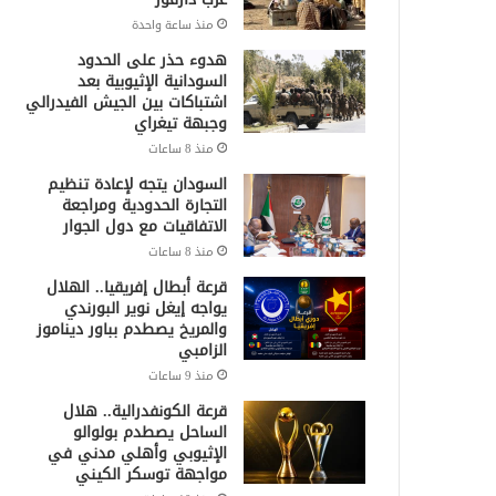
منذ ساعة واحدة
هدوء حذر على الحدود
السودانية الإثيوبية بعد
اشتباكات بين الجيش الفيدرالي
وجبهة تيغراي
منذ 8 ساعات
السودان يتجه لإعادة تنظيم
التجارة الحدودية ومراجعة
الاتفاقيات مع دول الجوار
منذ 8 ساعات
قرعة أبطال إفريقيا.. الهلال
يواجه إيغل نوير البورندي
والمريخ يصطدم بباور ديناموز
الزامبي
منذ 9 ساعات
قرعة الكونفدرالية.. هلال
الساحل يصطدم بولوالو
الإثيوبي وأهلي مدني في
مواجهة توسكر الكيني