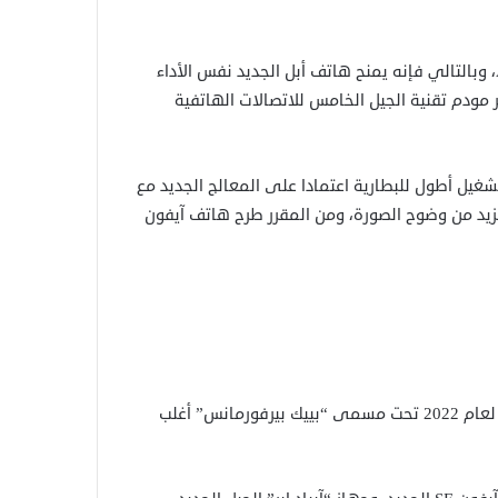
وأوضحت أبل أن جهاز آيفون SE الجديد يزخر بالمعالج A15 Bionic، وبالتالي فإنه يمنح هاتف أبل الجديد نفس الأداء
13 برو، بالإضافة إلى توافر مودم تقنية الجيل الخامس للاتصالات الهاتفية
 آيفون SE الجديد يمتاز بفترة تشغيل أطول للبطارية اعتمادا على المعالج الجديد مع
ض المزايا الجديدة للكاميرا مثل تقنية Deep Fusion للمزيد من وضوح الصورة، ومن المقرر طرح هاتف آيفون
وفي 8 مارس/آذار الجاري، كشفت أبل خلال مؤتمرها الافتراضي لعام 2022 تحت مسمى “بييك بيرفورمانس” أغلب