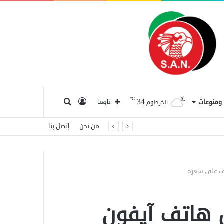
℃
34
تسجيل
بحث
ا ومنوعات
تابعنا
الخرطوم
من نحن
إتصل بنا
الدخول
عن
 هاتف آيفون