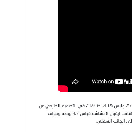
شركة أبل على جهازها الجديد اسم “آيفون SE الجديد”، وليس هناك اختلافات في التصميم الخارجي عن
هاتف آيفون SE من عام 2020، والذي يستند في تصميمه إلى هاتف آيفون 8 بشاشة قياس 4.7 بوصة وحواف