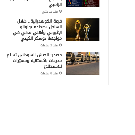
الزامبي
منذ ساعتين
قرعة الكونفدرالية.. هلال
الساحل يصطدم بولوالو
الإثيوبي وأهلي مدني في
مواجهة توسكر الكيني
منذ 3 ساعات
مصدر: الجيش السوداني تسلم
مدرعات باكستانية ومسيّرات
للاستطلاع
منذ 8 ساعات