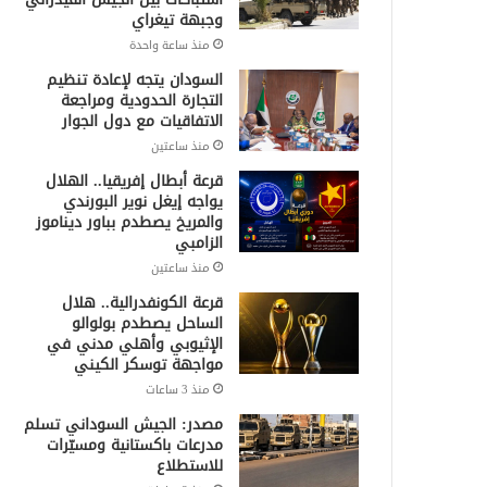
وجبهة تيغراي
منذ ساعة واحدة
السودان يتجه لإعادة تنظيم
التجارة الحدودية ومراجعة
الاتفاقيات مع دول الجوار
منذ ساعتين
قرعة أبطال إفريقيا.. الهلال
يواجه إيغل نوير البورندي
والمريخ يصطدم بباور ديناموز
الزامبي
منذ ساعتين
قرعة الكونفدرالية.. هلال
الساحل يصطدم بولوالو
الإثيوبي وأهلي مدني في
مواجهة توسكر الكيني
منذ 3 ساعات
مصدر: الجيش السوداني تسلم
مدرعات باكستانية ومسيّرات
للاستطلاع