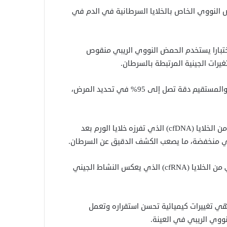
 النووي الخاص بالخلايا السرطانية في الدم في
ختبارا يستخدم الحمض النووي الريبي منقوص
وأظهرت تجارب الاختبار على عينات دم لمرضى سرطان القولون والمستقيم دقة تصل إلى 95% في تحديد المرض،
وتعتمد الخزعات السائلة التقليدية على الحمض النووي الخالي من الخلايا (cfDNA) الذي تفرزه خلايا الورم بعد
وي منخفضة، ما يصعب الكشف الدقيق عن السرطان.
ولذلك، قرر الباحثون الاعتماد على الحمض النووي الريبي الخالي من الخلايا (cfRNA) الذي يعكس النشاط الجيني
هي تغييرات كيميائية تحسن استقراره وتعمل
ووي الريبي في العينة.