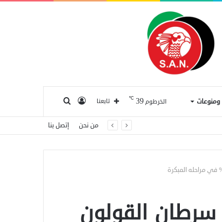
℃
39
تسجيل
بحث
ا ومنوعات
تابعنا
الخرطوم
من نحن
إتصل بنا
الدخول
عن
سرطان القولون