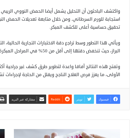
واكتشف الباحثون أن التحليل يشمل أيضا الحمض النووي الريبي ا
استجابة للورم السرطاني. ومن خلال متابعة تعديلات الحمض الن
تحقيق حساسية أعلى للكشف المبكر.
ويأتي هذا التطور وسط تراجع دقة الاختبارات التجارية الحالية
البراز، حيث تنخفض دقتها إلى أقل من 50% في المراحل المبكرة من السرطان، مقارنة بـ95% دقة الاختبار الجديد.
وتفتح هذه النتائج آفاقا واعدة لتطوير طرق كشف غير جراحية أك
الأولى، ما يعزز فرص العلاج الناجح ويقلل من الحاجة لإجراءات تش
فيسبوك
تويتر
مشاركة عبر البريد